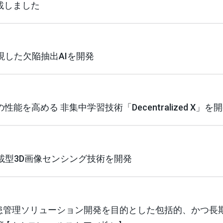
載しました
した欠陥抽出AIを開発
能を高める 非集中学習技術「Decentralized X」を
載型3D画像センシング技術を開発
疾患管理ソリューション開発を目的とした包括的、かつ長