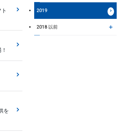
フト
2019
2018 以前
場！
供を