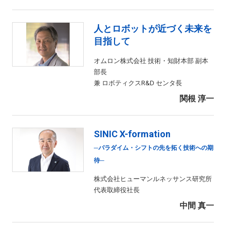
人とロボットが近づく未来を
目指して
オムロン株式会社 技術・知財本部 副本
部長
兼 ロボティクスR&D センタ長
関根 淳一
SINIC X-formation
─パラダイム・シフトの先を拓く技術への期
待─
株式会社ヒューマンルネッサンス研究所
代表取締役社長
中間 真一