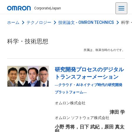
Corporate
|
Japan
ホーム
テクノロジー
技術論文 - OMRON TECHNICS
科学
科学・技術思想
所属は、執筆当時のものです。
研究開発プロセスのデジタル
トランスフォーメーション
―クラウド・AIネイティブ時代の研究開発
プラットフォーム―
オムロン株式会社
津田 学
オムロン ソフトウェア株式会社
小野 秀将，日下 武紀，原田 真太
郎