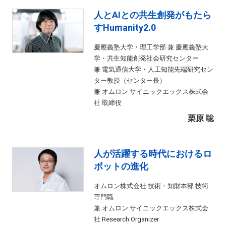
人とAIとの共生創発がもたら
すHumanity2.0
慶應義塾大学・理工学部 兼 慶應義塾大
学・共生知能創発社会研究センター
兼 電気通信大学・人工知能先端研究セン
ター教授（センター長）
兼 オムロン サイニックエックス株式会
社 取締役
栗原 聡
人が活躍する時代におけるロ
ボットの進化
オムロン株式会社 技術・知財本部 技術
専門職
兼 オムロン サイニックエックス株式会
社 Research Organizer