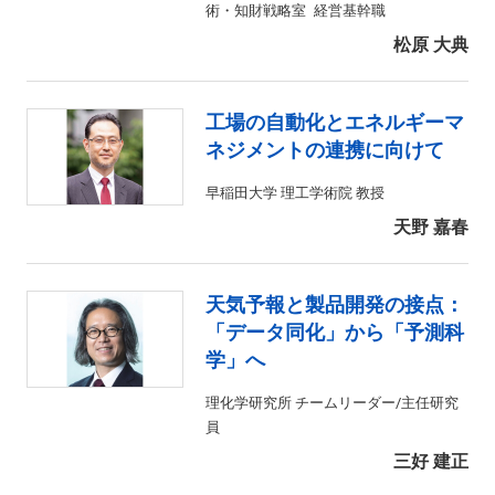
術・知財戦略室 経営基幹職
松原 大典
工場の自動化とエネルギーマ
ネジメントの連携に向けて
早稲田大学 理工学術院 教授
天野 嘉春
天気予報と製品開発の接点：
「データ同化」から「予測科
学」へ
理化学研究所 チームリーダー/主任研究
員
三好 建正