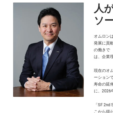
人
ソ
オムロン
発展に貢
の働きで
は、企業
現在のオムロ
ーション
寿命の延
に、202
「SF 2
こから得ら