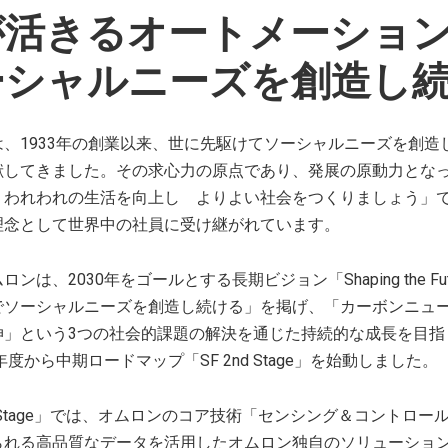
が活きるオートメーショ
ーシャルニーズを創造し
は、1933年の創業以来、世に先駆けてソーシャルニーズを創
献してきました。その求心力の原点であり、発展の原動力となっ
 われわれの生活を向上し よりよい社会をつくりましょう」
理念として世界中の社員に受け継がれています。
ンは、2030年をゴールとする長期ビジョン「Shaping the Fu
でソーシャルニーズを創造し続ける」を掲げ、「カーボンニュ
伸」という3つの社会的課題の解決を通じた持続的な成長を目指
6年度から中期ロードマップ「SF 2nd Stage」を始動しました。
nd Stage」では、オムロンのコア技術「センシング＆コントロ
れる高品質なデータを活用したオムロン独自のソリューションで