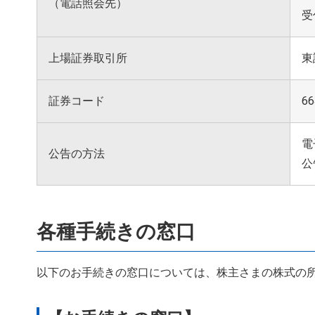
（電話照会先）
受
上場証券取引所
東
証券コード
66
電
公告の方法
公
各種手続きの窓口
以下のお手続きの窓口については、株主さまの株式の