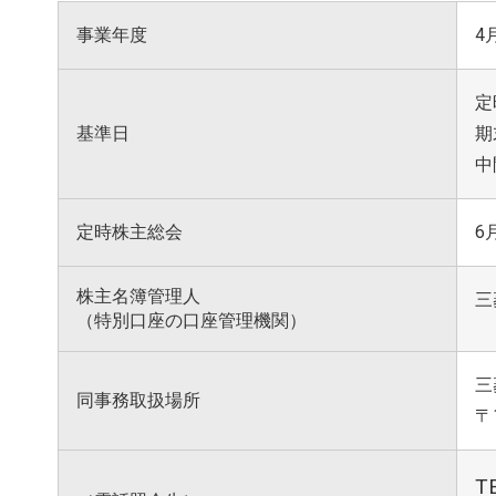
事業年度
4
定
基準日
期
中
定時株主総会
6
株主名簿管理人
三
（特別口座の口座管理機関）
三
同事務取扱場所
〒
T