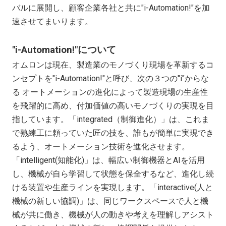
バルに展開し、顧客企業各社と共に"
i-Automation!
"を加
速させてまいります。
"
i-Automation!
"について
オムロンは現在、製造業のモノづくり現場を革新するコ
ンセプトを"
i-Automation!
"と呼び、次の３つの"
i
"からな
る オートメーションの進化によって製造現場の生産性
を飛躍的に高め、付加価値の高いモノづくりの実現を目
指しています。「
integrated
（制御進化）」は、これま
で熟練工に頼っていた匠の技を、誰もが簡単に実現でき
るよう、オートメーション技術を進化させます。
「
intelligent(
知能化
)
」は、幅広い制御機器と
AI
を活用
し、機械が自ら学習して状態を保全するなど、進化し続
ける装置や生産ラインを実現します。「
interactive(
人と
機械の新しい協調
)
」は、同じワークスペースで人と機
械が共に働き、機械が人の動きや考えを理解しアシスト