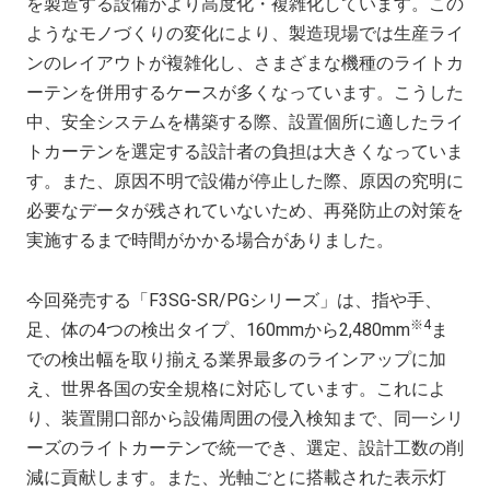
を製造する設備がより高度化・複雑化しています。この
ようなモノづくりの変化により、製造現場では生産ライ
ンのレイアウトが複雑化し、さまざまな機種のライトカ
ーテンを併用するケースが多くなっています。こうした
中、安全システムを構築する際、設置個所に適したライ
トカーテンを選定する設計者の負担は大きくなっていま
す。また、原因不明で設備が停止した際、原因の究明に
必要なデータが残されていないため、再発防止の対策を
実施するまで時間がかかる場合がありました。
今回発売する「
F3SG-SR/PG
シリーズ」は、指や手、
※
4
足、体の
4
つの検出タイプ、
160mm
から
2,480mm
ま
での検出幅を取り揃える業界最多のラインアップに加
え、世界各国の安全規格に対応しています。これによ
り、装置開口部から設備周囲の侵入検知まで、同一シリ
ーズのライトカーテンで統一でき、選定、設計工数の削
減に貢献します。また、光軸ごとに搭載された表示灯