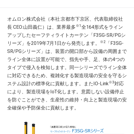
オムロン株式会社（本社
:
京都市下京区、代表取締役社
※
1
長
CEO:
山田義仁）は、業界最多
全
164
形式をライン
アップしたセーフティライトカーテン「
F3SG-SR/PG
シ
※
2
リーズ」を
2019
年
7
月
1
日から発売します。
「
F3SG-
SR/PG
シリーズ」は、装置の開口部から設備の周囲まで
ライン全体に設置が可能で、指先や手、足、体の
4
つの
タイプで侵入を検知します。同一シリーズでライン全体
に対応できるため、複雑化する製造現場の安全を守るシ
※
3
ステム設計の標準化に貢献します。また
IO-Link
対応
により、製造現場を
IoT
化します。意図しない設備停止
を防ぐことができ、生産性の維持・向上と製造現場の安
全確保や予防保全に貢献します。