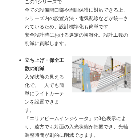
この
1
シリーズで
全ての設備開口部や周囲保護に対応できる上、
シリーズ内の設置方法・電気配線などが統一さ
れているため、設計標準化も簡単です。
安全設計時における選定の複雑化、設計工数の
削減に貢献します。
立ち上げ・保全工
数の削減
入光状態の見える
化で、一人でも簡
単にライトカーテ
ンを設置できま
す。
「エリアビームインジケータ」の3色表示によ
り、遠方でも対面の入光状態が把握でき、光軸
調整時間が劇的に削減できます。