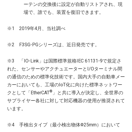
ーテンの交換後に設定が自動リストアされ、現
場で、誰でも、装置を復旧できます。
※
1
2019年
4
月、当社調べ
※
2
F3SG-PGシリーズは、近日発売です。
※
3
「
IO-Link
」は国際標準規格
IEC 61131-9
で規定さ
れた、センサーやアクチュエーターと
I/O
ターミナル間
の通信のための標準化技術です。国内大手の自動車メー
カーにおいても、工場の
IoT
化に向けた標準ネットワー
®
クとして「
EtherCAT
」と共に導入が決定し、全世界の
サプライヤー各社に対して対応機器の使用が推奨されて
います。
※
4
手検出タイプ（最小検出物体Φ
25mm
）において