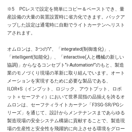
※
5
PC
レスで設定を簡単にコピー＆ペーストでき、量
産設備の大量の装置設置時に省力化できます。バックア
ップした設定は通電時に自動でライトカーテンへリスト
アされます。
オムロンは、
3
つの"
i
"、「
integrated(
制御進化
)
」、
「
intelligent(
知能化
)
」、「
interactive(
人と機械の新しい
協調
)
」からなるコンセプト"
i-Automation!
"のもと、製造
業のモノづくり現場の革新に取り組んでいます。オート
メーションを実現するために必要な製品である、
ILOR+S
（インプット、ロジック、アウトプット、ロボ
ット＋セーフティ）において世界屈指の品揃えを誇るオ
ムロンは、セーフティライトカーテン「
F3SG-SR/PG
シ
リーズ」を通じて、設計からメンテナンスまであらゆる
製造現場の安全システム構築に貢献することで、製造現
場の生産性と安全性を飛躍的に向上させる環境をグロー