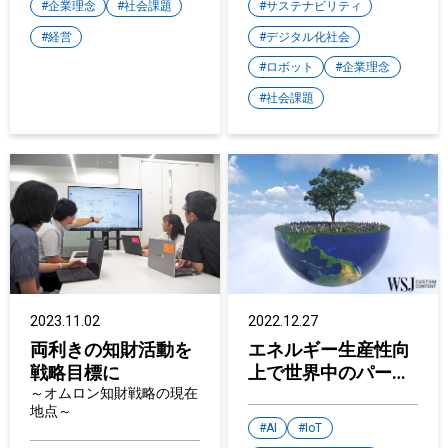
企業理念
社会課題
サステナビリティ
経営
デジタル化社会
ロボット
企業理念
社会課題
2022.12.27
2023.11.02
エネルギー生産性向
両利きの知財活動を
上で世界中のパート
戦略目標に
ナーとカーボンニュ
～オムロン知財戦略の現在
地点～
ートラルの実現を目
AI
IoT
指す