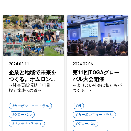
2024.03.11
2024.02.06
企業と地域で未来を
第11回TOGAグロー
つくる。オムロン社
バル大会開催
員のボランティア活
～社会貢献活動「+1目
～よりよい社会は私たちが
標」達成への道～
つくる！～
動を通じた社会貢献
活動
カーボンニュートラル
AI
グローバル
カーボンニュートラル
サステナビリティ
グローバル