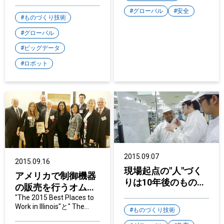
術を展示
グローバル
安全
ものづくり技術
グローバル
ビッグデータ
ロボット
2015.09.07
2015.09.16
現場起点の"人"づく
アメリカで制御機器
りは10年後のものづ
の販売を行うオムロ
くり
ン エレクトロニクス
"The 2015 Best Places to
Work in Illinois"と" The
が、働きがいのある
ものづくり技術
Best and Brightest
会社に与えられる賞