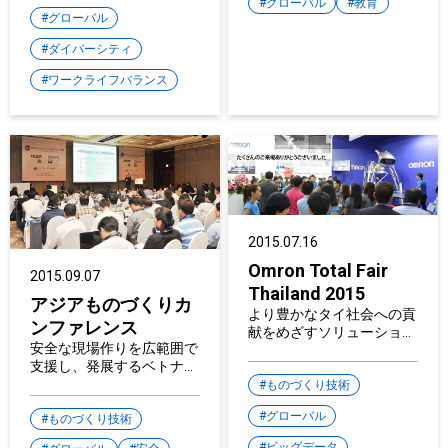
Companies to Work For™"
グローバル
教育
をW受賞
グローバル
ダイバーシティ
ワークライフバランス
2015.07.16
Omron Total Fair
2015.09.07
Thailand 2015
アジアものづくりカ
より豊かなタイ社会への貢
ンファレンス
献をめざすソリューション
安全な現場作りを広範囲で
を提案 ～「オムロン トー
支援し、発展するベトナム
タルフェア タイ」をバン
の製造業に貢献 ～アジア
コクで開始～
ものづくり技術
ものづくりカンファレンス
グローバル
2015ベトナムにて講演～
ものづくり技術
ビッグデータ