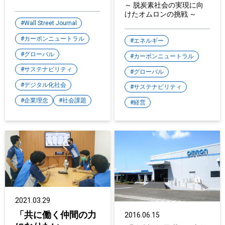
するのか？
～ 脱炭素社会の実現に向
けたオムロンの挑戦 ～
Wall Street Journal
カーボンニュートラル
エネルギー
グローバル
カーボンニュートラル
サステナビリティ
グローバル
デジタル化社会
サステナビリティ
企業理念
社会課題
経営
2021.03.29
「共に働く仲間の力
2016.06.15