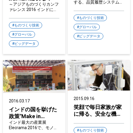
する、品質履歴システムの
ベーションと日本企
～アジアものづくりカンフ
最新技術に注目 ～アジア
ァレンス 2016 インドにて
業が果たせる役割
ものづくりカンファレンス
講演～
2015 タイにて講演～
ものづくり技術
ものづくり技術
グローバル
グローバル
ビッグデータ
ビッグデータ
2015.09.16
2016.03.17
笑顔で毎日家族が家
インドの国を挙げた
に帰る、安全な機械
政策"Make in
をつくる
India"を後押し
インド最大の産業展
Elecrama 2016で、モノづ
ものづくり技術
くりの高度化に貢献する技