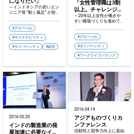
になりたい」
「女性管理職は3割
～インドネシアの若いエン
以上。チャレンジす
ジニア発 ”動く義足” が前
る能力ある全ての社
～20年以上女性が働きや
進させる、共生社会の実現
すい職場づくりを進めてき
員に、キャリアアッ
～
た、オムロン・マニュファ
グローバル
プのチャンスを。」
クチャリング・インドネシ
アが"GLOBAL CSR
グローバル
サステナビリティ
SUMMIT AND AWARDS
ダイバーシティ
ダイバーシティ
経営
2016"にて"Empowerment
of Women Award"の
ワークライフバランス
Bronze賞を受賞～
2016.04.14
2016.05.20
アジアものづくりカ
ンファレンス
インドの製造業の発
信頼性と競争力向上に直結
展加速に必要なイノ