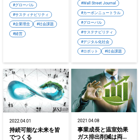
Wall Street Journal
グローバル
カーボンニュートラル
サスティナビリティ
グローバル
企業理念
社会課題
サステナビリティ
経営
デジタル化社会
ロボット
社会課題
2021.04.08
2022.04.01
事業成長と温室効果
持続可能な未来を皆
ガス排出削減は両立
でつくる