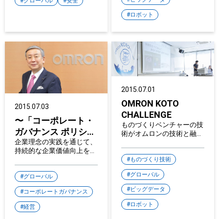
グローバル
安全
ロボット
2015.07.01
OMRON KOTO
2015.07.03
CHALLENGE
〜「コーポレート・
ものづくりベンチャーの技
ガバナンス ポリシ
術がオムロンの技術と融合
ー」を制定〜
企業理念の実践を通じて、
オムロンベンチャーズが
持続的な企業価値向上を目
「OMRON KOTO
指します
CHALLENGE」Demo Dayを
ものづくり技術
開催
グローバル
グローバル
ビッグデータ
コーポレートガバナンス
ロボット
経営