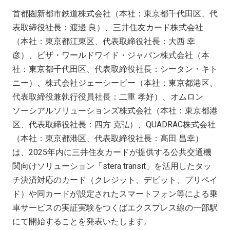
首都圏新都市鉄道株式会社（本社：東京都千代田区、代
表取締役社長：渡邊 良）、三井住友カード株式会社
（本社：東京都江東区、代表取締役社長：大西 幸
彦）、ビザ・ワールドワイド・ジャパン株式会社（本
社：東京都千代田区、代表取締役社長：シータン・キト
ニー）、株式会社ジェーシービー（本社：東京都港区、
代表取締役兼執行役員社長：二重 孝好）、オムロン
ソーシアルソリューションズ株式会社（本社：東京都港
区、代表取締役社長：四方 克弘）、
QUADRAC
株式会社
（本社：東京都港区、代表取締役社長：高田 昌幸）
は、
2025
年内に三井住友カードが提供する公共交通機
関向けソリューション「
stera transit
」を活用したタッ
チ決済対応のカード（クレジット、デビット、プリペイ
ド）や同カードが設定されたスマートフォン等による乗
車サービスの実証実験をつくばエクスプレス線の一部駅
にて開始することを発表いたします。