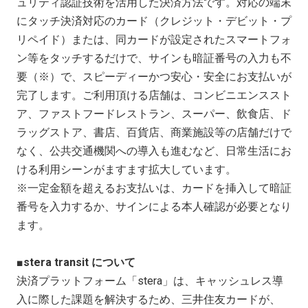
ュリティ認証技術を活用した決済方法です。対応の端末
にタッチ決済対応のカード（クレジット・デビット・プ
リペイド）または、同カードが設定されたスマートフォ
ン等をタッチするだけで、サインも暗証番号の入力も不
要（
※
）で、スピーディーかつ安心・安全にお支払いが
完了します。ご利用頂ける店舗は、コンビニエンススト
ア、ファストフードレストラン、スーパー、飲食店、ド
ラッグストア、書店、百貨店、商業施設等の店舗だけで
なく、公共交通機関への導入も進むなど、日常生活にお
ける利用シーンがますます拡大しています。
※一定金額を超えるお支払いは、カードを挿入して暗証
番号を入力するか、サインによる本人確認が必要となり
ます。
■
stera transit
について
決済プラットフォーム「
stera
」は、キャッシュレス導
入に際した課題を解決するため、三井住友カードが、