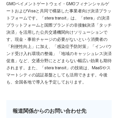
GMO
ペイメントゲートウェイ・
GMO
フィナンシャルゲ
ートおよび
Visa
と共同で構築した事業者向け決済プラッ
トフォームです。「
stera transit
」は、「
stera
」の決済
プラットフォームと国際ブランドの非接触決済「タッチ
決済」を活用した公共交通機関向けソリューションで
す。現金・事前チャージの必要がないという消費者の
「利便性向上」に加え、「感染症予防対策」「インバウ
ンド受け入れ環境の整備」「地域のキャッシュレス決済
促進」など、交通分野にとどまらない幅広い効果も期待
されます。また、「
stera transit
」の技術は、
MaaS
やス
マートシティの認証基盤としても活用できます。今後
も、全国各地で導入を予定しております。
報道関係からのお問い合わせ先