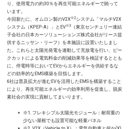
り、使用電力の約30％を再生可能エネルギーで賄って
います。
※2
今回新たに、オムロン製のV2X
システム「マルチV2X
※3
システム（KPEP-A）」とEV
（東京センチュリー連結
子会社の日本カーソリューションズ株式会社がリース提
供するニッサン・リーフ）を本施設に設置いたしまし
た。これらと太陽光発電を連動して充放電を行い、ピー
クカットによる電気料金の削減効果等を検証するととも
に、停電時等においてEVからエネルギーを供給するな
どの効率的なEMS構築を目指します。
6社は普及拡大が進むEVを活用したEMSを構築すること
により、再生可能エネルギーの効率利用を促進し、脱炭
素社会の実現に貢献してまいります。
※1. フレキシブル太陽光モジュール：耐荷重の
少ない屋根でも設置可能な軽量パネル
※2. V2X（Vehicle to X）：電気自動車と何か(X)