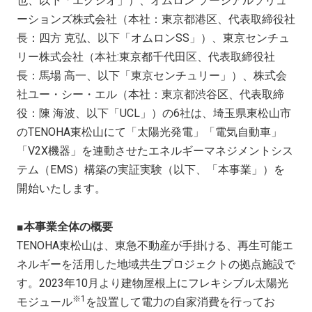
也、以下「エクシオ」）、オムロン ソーシアルソリュ
ーションズ株式会社（本社：東京都港区、代表取締役社
長：四方 克弘、以下「オムロンSS」）、東京センチュ
リー株式会社（本社:東京都千代田区、代表取締役社
長：馬場 高一、以下「東京センチュリー」）、株式会
社ユー・シー・エル（本社：東京都渋谷区、代表取締
役：陳 海波、以下「UCL」）の6社は、埼玉県東松山市
のTENOHA東松山にて「太陽光発電」「電気自動車」
「V2X機器」を連動させたエネルギーマネジメントシス
テム（EMS）構築の実証実験（以下、「本事業」）を
開始いたします。
■本事業全体の概要
TENOHA東松山は、東急不動産が手掛ける、再生可能エ
ネルギーを活用した地域共生プロジェクトの拠点施設で
す。2023年10月より建物屋根上にフレキシブル太陽光
※1
モジュール
を設置して電力の自家消費を行ってお