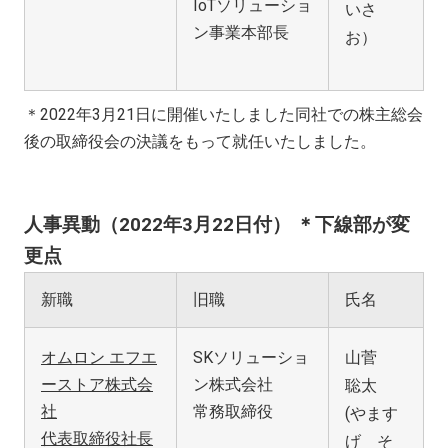
IoTソリューショ
いさ
ン事業本部長
お）
＊2022年3月21日に開催いたしました同社での株主総会
後の取締役会の決議をもって就任いたしました。
人事異動（2022年3月22日付）
＊下線部が変
更点
新職
旧職
氏名
オムロン エフエ
SKソリューショ
山菅
ーストア株式会
ン株式会社
聡太
社
常務取締役
(やます
代表取締役社長
げ そ