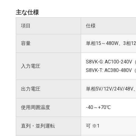
主な仕様
項目
仕様
容量
単相15～480W、3相12
S8VK-G: AC100-24
入力電圧
S8VK-T: AC380-48
出力電圧
単相5V/12V/24V/48V
使用周囲温度
-40～+70℃
直列・並列運転
可 ※1