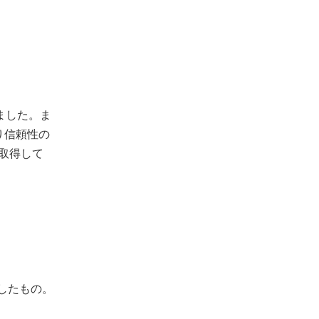
ました。ま
り信頼性の
取得して
したもの。