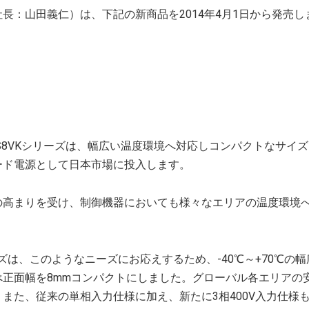
長：山田義仁）は、下記の新商品を2014年4月1日から発売し
S8VKシリーズは、幅広い温度環境へ対応しコンパクトなサイ
ード電源として日本市場に投入します。
の高まりを受け、制御機器においても様々なエリアの温度環境
ズは、このようなニーズにお応えするため、-40℃～+70℃の
べ正面幅を8mmコンパクトにしました。グローバル各エリアの
また、従来の単相入力仕様に加え、新たに3相400V入力仕様