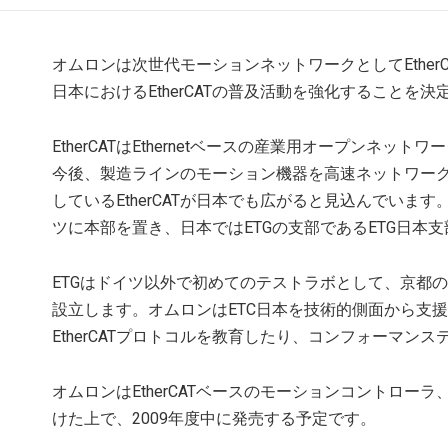
オムロンは次世代モーションネットワークとしてEtherCATを採用
日本におけるEtherCATの普及活動を強化することを決
EtherCATはEthernetベースの産業用オープンネ
今後、製造ラインのモーション機器を高速ネットワー
しているEtherCATが日本でも広がると見込んでいます
ツに本部を置き、日本ではETGの支部であるETG日本
ETGはドイツ以外で初めてのテストラボとして、京都の京都高度技
設立します。オムロンはETC日本を技術的側面から支援
EtherCATプロトコルを教育したり、コンフォーマン
オムロンはEtherCATベースのモーションコントロー
けた上で、2009年度中に発売する予定です。