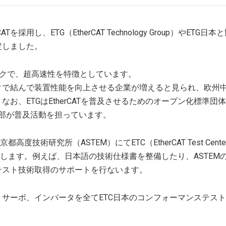
し、ETG（EtherCAT Technology Group）やETG日
定しました。
ットワークで、超高速性を特徴としています。
クで結んで装置性能を向上させる企業が増えると見られ、欧州
。なお、ETGはEtherCATを普及させるためのオープン化標準団
支部が普及活動を担っています。
術研究所（ASTEM）にてETC（EtherCAT Test Cent
します。例えば、日本語の技術仕様書を整備したり、ASTEM
ステスト技術取得のサポートを行ないます。
ラ、サーボ、インバータを全てETC日本のコンフォーマンステス