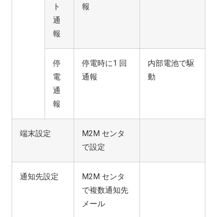
ト
報
通
報
停
停電時に1 回
内部電池で駆
電
通報
動
通
報
端末設定
M2M センタ
で設定
通知先設定
M2M センタ
で複数通知先
メール