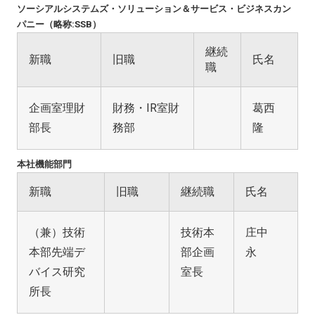
ソーシアルシステムズ・ソリューション＆サービス・ビジネスカン
パニー（略称:SSB）
継続
新職
旧職
氏名
職
企画室理財
財務・IR室財
葛西
部長
務部
隆
本社機能部門
新職
旧職
継続職
氏名
（兼）技術
技術本
庄中
本部先端デ
部企画
永
バイス研究
室長
所長