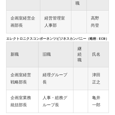
職
企画室経営企
経営管理室
高野
画部長
人事部
尚登
エレクトロニクスコンポーネンツビジネスカンパニー（略称 : ECB）
継
新職
旧職
続
氏名
職
企画室経営
経理グループ
津田
戦略部長
長
正之
企画室業務
人事・総務グ
亀井
統括部長
ループ長
一郎