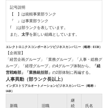
記号説明
【 】は統轄事業部ランク
『 』は事業部ランク
｢ ｣は部ランクを表しています。
また、
太字
を新しい組織としています。
エレクトロニクスコンポーネンツビジネスカンパニー（略称 : ECB）
【企画室】
「経営企画グループ」「業務グループ」「人事・総務グ
ループ」「経理グループ」の4グループ体制から、
「経
営戦略部」「業務統括部」
の2部体制に再編する。
人事異動（部ランク長以上）
インダストリアルオートメーションビジネスカンパニー（略称：
IAB）
継
新職
旧職
続
氏名