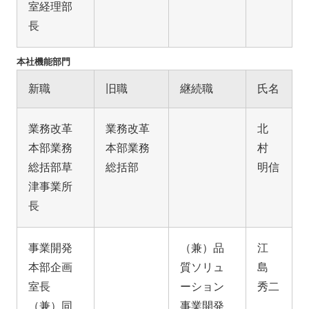
室経理部
長
本社機能部門
新職
旧職
継続職
氏名
業務改革
業務改革
北
本部業務
本部業務
村
総括部草
総括部
明信
津事業所
長
事業開発
（兼）品
江
本部企画
質ソリュ
島
室長
ーション
秀二
（兼）同
事業開発