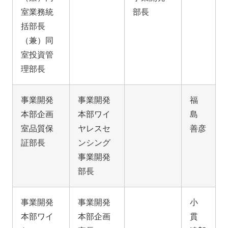
室業務統
部長
括部長
（兼）同
室投資管
理部長
事業開発
事業開発
福
本部企画
本部ワイ
島
室品質保
ヤレスセ
善彦
証部長
ンシング
事業開発
部長
事業開発
事業開発
小
本部ワイ
本部企画
貫