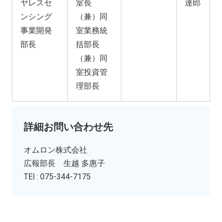
ヤレスセ
室長
達郎
ンシング
（兼）同
事業開発
室業務統
部長
括部長
（兼）同
室投資管
理部長
詳細お問い合わせ先
オムロン株式会社
広報部長 生越 多惠子
TEl : 075-344-7175