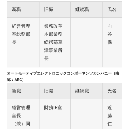
新職
旧職
継続職
氏名
経営管理
業務改革
向
室総務部
本部業務
谷
長
総括部草
保
津事業所
長
オートモーティブエレクトロニックコンポーネンツカンパニー（略
称：AEC）
新職
旧職
継続職
氏名
経営管理
財務IR室
近
室長
藤
（兼）同
仁