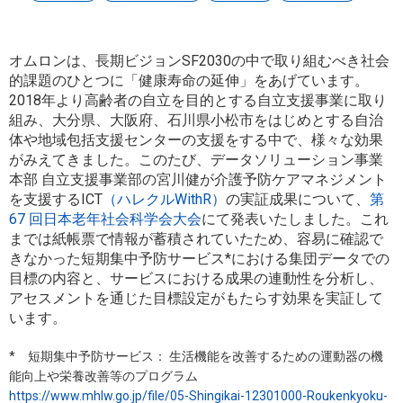
オムロンは、長期ビジョン
SF2030
の中で取り組むべき社会
的課題のひとつに「健康寿命の延伸」をあげています。
2018
年より高齢者の自立を目的とする自立支援事業に取り
組み、大分県、大阪府、石川県小松市をはじめとする自治
体や地域包括支援センターの支援をする中で、様々な効果
がみえてきました。このたび、データソリューション事業
本部 自立支援事業部の宮川健が介護予防ケアマネジメント
を支援する
ICT
（ハレクルWithR
）
の実証成果について、
第
67
回日本老年社会科学会大会
にて発表いたしました。これ
までは紙帳票で情報が蓄積されていたため、容易に確認で
きなかった短期集中予防サービス
*
における集団データでの
目標の内容と、サービスにおける成果の連動性を分析し、
アセスメントを通じた目標設定がもたらす効果を実証して
います。
* 短期集中予防サービス： 生活機能を改善するための運動器の機
能向上や栄養改善等のプログラム
https://www.mhlw.go.jp/file/05-Shingikai-12301000-Roukenkyoku-