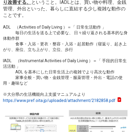
り改善する、
ということ。
IADL
とは、買い物や料理、金銭
管理、外出といった、暮らしに直結する少し複雑な動作の
ことです。
ADL （
Activities of Daily Living
）＝「 日常生活動作 」
毎日の生活を送る上で必要な、 日々繰り返される基本的な身
体動作群
食事・入浴・更衣・整容・入浴・起居動作（寝返り、起き上
がり、座位、立ち上がり、立位、歩行
IADL （
Instrumental Activities of Daily Living
）＝「 手段的日常生
活活動 」
ADL を基本にした日常生活上の複雑でより高次な動作
家事全般・買い物・金銭管理・服薬管理・外出・電話の使
用・趣味など
※大分県の生活機能向上支援マニュアルより
https://www.pref.oita.jp/uploaded/attachment/2182858.pdf