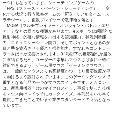
ーツにもなっています。シューティングゲームの
「FPS（ファースト・パーソン・シューティング）」、変
化する状況で行う戦略ゲームの「RTS（リアルタイム・スト
ラテジー）」、複数プレイヤーで敵陣地を落とす
「MOBA（マルチプレイヤー・オンライン・バトル・エリ
ア）」などの様々な種類があります。eスポーツは瞬間的な
反射神経、的確な情報を抽出する認知能力、状況判断能
力、コミュニケーション能力、そしてポイントとなるのが
目と手を協応させる優れた操作能力、すなわちコントロー
ラーさばきが必要とされます。0.1秒以下の反応遅れが勝敗
に直結するため、ユーザーの素早いマウスさばきに正確に
対応できるよう、ゲーム用マウス「ゲーミングマウス」
は、一般的なマウスよりも高精度かつ、より反応速度が早
く動けるよう設計されています。このゲーミングマウスで
重要となる部品の一つがマウススイッチです。オムロン
は、産業用機器向けのマイクロスイッチ事業で培った技術
をマウス向けスイッチにカスタマイズ。本商品をいち早く
提供してきたことでいまや業界スタンダードの商品となっ
ています。