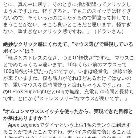
とに、真ん中に戻す、そのときに指が間違ってクリックし
まうんですよね、軽すぎると。でもこのスイッチは軽すぎ
ないので、そういったのにもたえるので間違って押してし
まうことがない、そこも良いところだと思います。軽すぎ
ない、重すぎないクリック感ですね。」（ドランさん）
絶妙なクリック感にくわえて、"マウス選びで重視している
ポイント"は？
「軽さとストレスのなさ、つまり"軽快さ"ですね。マウスご
とでめちゃくちゃ違います。10年くらい前のマウスって
100g前後が主流だったのですが、いまは軽量化、無線の波
が来ていますね。僕も筋力がそれほどあるわけではないの
で、重いマウスを長時間使うと疲れちゃうんですよね。こ
のG ProX Superlightだと60gで無線、充電も70時間と長持ち
です。とにかく"ストレスフリー"なマウスが良いです。」
"オムロンマウススイッチを使ったから、実現できた目標と
か夢はありますか？"
「Apex Legendsでダイヤという上位1％のランクに到達す
ることができたことですね。デバイスの差で負けることは