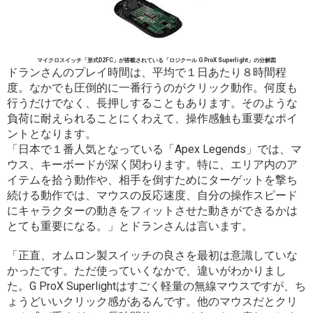
マイクロスイッチ「
形式
D2FC」が搭載されている「ロジクール G ProX Superlight」の分解図
ドランさんのプレイ時間は、平均で１日あたり８時間程
度。なかでも圧倒的に一番行うのがクリック動作。何度も
行うだけでなく、長押しすることもあります。そのような
負荷に耐えられることにくわえて、操作感触も重要なポイ
ントとなります。
「日本で１番人気となっている「Apex Legends」では、マ
ウス、キーボードが深く関わります。特に、エリア内のア
イテムを拾う動作や、相手を倒すためにターゲットを撃ち
続ける動作では、マウスの反応速度、自分の操作スピード
にキャラクターの動きをフィットさせた動きができるかは
とても重要になる。」とドランさんは言います。
「正直、オムロン製スイッチの良さを最初は意識していな
かったです。ただ使っていくなかで、違いがわかりまし
た。G ProX Superlightはすごく軽量の無線マウスですが、ち
ょうどいいクリック感があるんです。他のマウスだとクリ