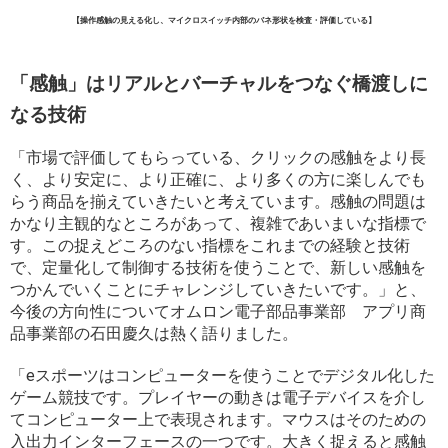
【操作感触の見える化し、マイクロスイッチ内部のバネ形状を検査・評価している】
「感触」はリアルとバーチャルをつなぐ橋渡しに
なる技術
「市場で評価してもらっている、クリックの感触をより長
く、より安定に、より正確に、より多くの方に楽しんでも
らう商品を揃えていきたいと考えています。感触の問題は
かなり主観的なところがあって、複雑であいまいな指標で
す。この捉えどころのない指標をこれまでの経験と技術
で、定量化して制御する技術を使うことで、新しい感触を
つかんでいくことにチャレンジしていきたいです。」と、
今後の方向性についてオムロン電子部品事業部 アプリ商
品事業部の石田慶久は熱く語りました。
「eスポーツはコンピューターを使うことでデジタル化した
ゲーム競技です。プレイヤーの動きは電子デバイスを介し
てコンピューター上で表現されます。マウスはそのための
入出力インターフェースの一つです。大きく捉えると感触