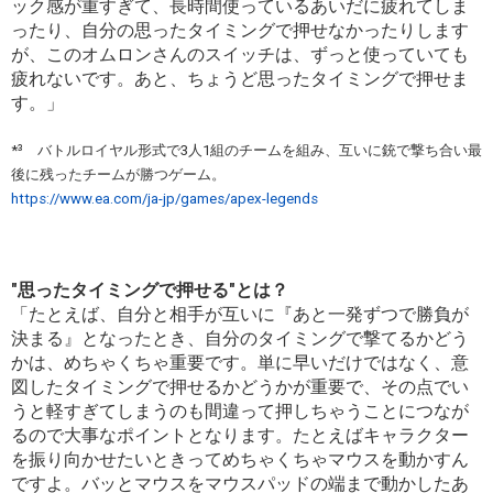
ック感が重すぎて、長時間使っているあいだに疲れてしま
ったり、自分の思ったタイミングで押せなかったりします
が、このオムロンさんのスイッチは、ずっと使っていても
疲れないです。あと、ちょうど思ったタイミングで押せま
す。」
*³ バトルロイヤル形式で3人1組のチームを組み、互いに銃で撃ち合い最
後に残ったチームが勝つゲーム。
https://www.ea.com/ja-jp/games/apex-legends
"思ったタイミングで押せる"とは？
「たとえば、自分と相手が互いに『あと一発ずつで勝負が
決まる』となったとき、自分のタイミングで撃てるかどう
かは、めちゃくちゃ重要です。単に早いだけではなく、意
図したタイミングで押せるかどうかが重要で、その点でい
うと軽すぎてしまうのも間違って押しちゃうことにつなが
るので大事なポイントとなります。たとえばキャラクター
を振り向かせたいときってめちゃくちゃマウスを動かすん
ですよ。バッとマウスをマウスパッドの端まで動かしたあ