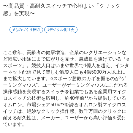
〜高品質・高耐久スイッチで心地よい「クリック
感」を実現〜
ものづくり技術
デジタル化社会
ここ数年、高齢者の健康増進、企業のレクリエーションな
ど幅広い用途にまで広がりを見せ、急成長を遂げている「e
スポーツ」。競技人口はいまや世界で1億人を超え、インタ
ーネット配信で見て楽しむ観覧人口も4億5000万人以上に
まで拡大しています。eスポーツ勝敗のカギを握るのが"ゲ
ーミングマウス"。ユーザーがゲーミングマウスにこだわる
操作感触を実現するスイッチを祖業でもある産業用マイク
ロスイッチの技術を応用し、約40年前*¹から提供している
オムロン。市場シェア50％*²を誇るオムロン製マイクロス
イッチは、絶妙なクリック操作感、数千万回のクリックに
耐える耐久性は、メーカー、ユーザーから高い評価を受け
ています。