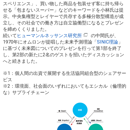
スペリエンス」、買い物した商品を包装せず客に持ち帰ら
せる「包まないスーパー」などのキーワードを小林氏は提
示。中央集権型とレイヤーで共存する多極分散型構造が成
立し、その社会での働き方は自立協働型になるとプレゼン
を締めくくりました。
続いて
ヒューマンルネッサンス研究所
の中間氏が、
1970年にオムロンが提唱した未来予測理論「
SINIC理論
」
に基づく未来図についてのプレゼンを行って第1部を終了
し、第2部の新たに2名のゲストを招いたディスカッション
へと続きました。
※1：個人間の出資で展開する生活協同組合型のシェアサー
ビス
※2：環境面、社会面のいずれにおいてもエシカル（倫理的
な）サプライチェーン