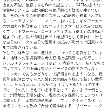
改ざん不能、信頼できるWebの誕生です。GAFAのような一
極集中システムは政治的にも倫理的にも疑義が生じてい
る、そのため次の分散型システムへの転換が模索されてい
る。シェアリング・エコノミーにおいても、ギグワーカー
の労働力を搾取するようなマッチングサービスのみではな
くプラットフォーム・コーポラティズム（※１）の運動が
起きている。個人情報は自己主権型IDとして扱われ、誰も
が自分のデータを自分で運用する試みが海外では国家レベ
ルで試案されている。
そして小林氏は「再生型社会」についても定義をしていま
す。地球への環境負荷を考え経済は循環型へと移行し、エ
シカルサプライチェーン（※2）が構築される。新たな社会
ではブランドの価値は製品・サービスの質のみではなく
「エシカルであるかどうか」で評価されるようになる。産
業革命以降につくられた近代の枠組みを脱して新しい世界
へ......。そんな流れが明らかになりつつあるというのです。
では、その先に控えている未来とは？ あくまで一例とし
て、消費地に工場を建て、現地の人を採用してモノづくり
に取り組む「工業の地産地消」、ブラックボックス化した
製造プロセスを改めて自分で追体験する「リバース・エク