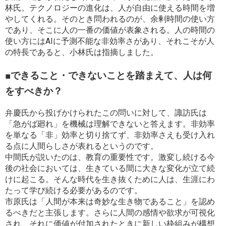
林氏。テクノロジーの進化は、人が自由に使える時間を増
やしてくれる。そのとき問われるのが、余剰時間の使い方
であり、そこに人の一番の価値が表象される。人の時間の
使い方にはAIに予測不能な非効率さがあり、それこそが人
の特長であると、小林氏は指摘しました。
■できること・できないことを踏まえて、人は何
をすべきか？
弁慶氏から投げかけられたこの問いに対して、諏訪氏は
「急がば廻れ」を機械は理解できないと答えます。非効率
を単なる「非」効率と切り捨てず、非効率さえも受け入れ
る点に人間らしさが表れるというのです。
中間氏が説いたのは、教育の重要性です。激変し続ける今
後の社会においては、生きている間に大きな変化が立て続
けに起こる。そんな時代を生き抜くために人は、生涯にわ
たって学び続ける必要があるのです。
市原氏は「人間が本来は奇妙な生き物であること」を認め
るべきだと主張します。さらに人間の感情や欲求が可視化
され、それに価値が付加されたときに新しい枠組みが構想