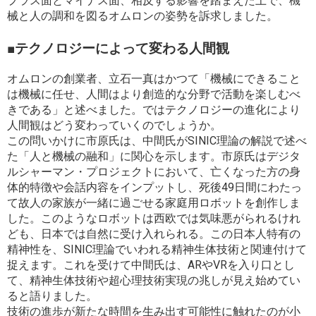
プラス面とマイナス面、相反する影響を踏まえた上で、機
械と人の調和を図るオムロンの姿勢を訴求しました。
■テクノロジーによって変わる人間観
オムロンの創業者、立石一真はかつて「機械にできること
は機械に任せ、人間はより創造的な分野で活動を楽しむべ
きである」と述べました。ではテクノロジーの進化により
人間観はどう変わっていくのでしょうか。
この問いかけに市原氏は、中間氏がSINIC理論の解説で述べ
た「人と機械の融和」に関心を示します。市原氏はデジタ
ルシャーマン・プロジェクトにおいて、亡くなった方の身
体的特徴や会話内容をインプットし、死後49日間にわたっ
て故人の家族が一緒に過ごせる家庭用ロボットを創作しま
した。このようなロボットは西欧では気味悪がられるけれ
ども、日本では自然に受け入れられる。この日本人特有の
精神性を、SINIC理論でいわれる精神生体技術と関連付けて
捉えます。これを受けて中間氏は、ARやVRを入り口とし
て、精神生体技術や超心理技術実現の兆しが見え始めてい
ると語りました。
技術の進歩が新たな時間を生み出す可能性に触れたのが小