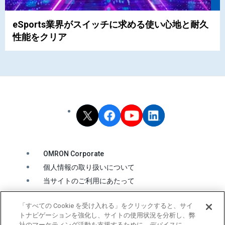
eSports業界がスイッチに求める使い心地と耐久
性能をクリア
OMRON Corporate
個人情報の取り扱いについて
当サイトのご利用にあたって
クッキーの利用について
「すべての Cookie を受け入れる」をクリックすると、サイ
ソーシャルメディア公式アカウント運用ポリシー
トナビゲーションを強化し、サイトの使用状況を分析し、弊
ウェブアクセシビリティ方針
社のマーケティング活動を支援するために、デバイスに