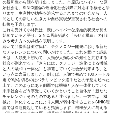
の親和性から話を切り出しました。市原氏はハイパーな原
始社会を、SINIC理論の最適化社会以降に対応する概念と語
ります。生産性や効率を追求するこれまでの社会から、人
間としての新しい生き方や自己実現が重視される社会への
転換を予言します。
これを受けて小林氏は、既にハイパーな原始的状況が見え
始めていると語り、SINIC理論が説く『らせん構造』の仕組
みや考え方への共感を表明します。
続いて弁慶氏は諏訪氏に、テクノロジー開発における新た
なチャレンジについて問いかけました。これを受けて諏訪
氏は「人類史上初めて、人類が人類以外の知性と共存する
社会が到来する」「さらにはテクノロジー進化による機械
と人の融和（一体化）も加速していく社会が到来する」と
いう点に言及しました。例えば、人類で初めて100メートル
走で9秒を切るのはパラリンピック選手だとの予想を述べた
上で、このようにある側面では機械と人が一体化していく
未来社会をどう享受していくかということ自体が「新たな
チャレンジ」そのものであると述べました。一方では、機
械と一体化することにより人間が弱体化することをSINIC理
論では課題提起していると指摘します。機械が人に与える