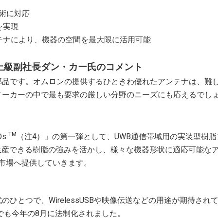
術に対応
を実現
テナにより、機器の空間を最大限に活用可能
上級副社長ダン・カー氏のコメント
部品です。オムロンの提供するひときわ優れたアンテナは、難
メーカーの中で最も要求の厳しい分野のニーズにも応えるでし
TM
Ds
（注4）」の第一弾として、UWB通信帯域用の実装型樹脂
に生産できる樹脂の強みを活かし、様々な機器形状に適応可能な
市場へ提供していきます。
とつで、WirelessUSBや映像伝送などの用途が期待され
でも今年の8月に法制化されました。