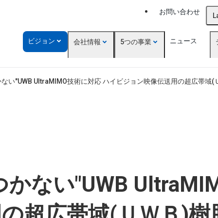
お問い合わせ
L
ビジョン
ニュース
会社情報
5つの事業
ない"UWB UltraMIMO技術に対応 ハイビジョン映像伝送用の超広帯域
ない"UWB UltraM
の超広帯域(ＵＷＢ)