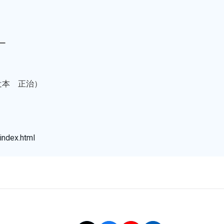
ー
辻本 正治）
index.html