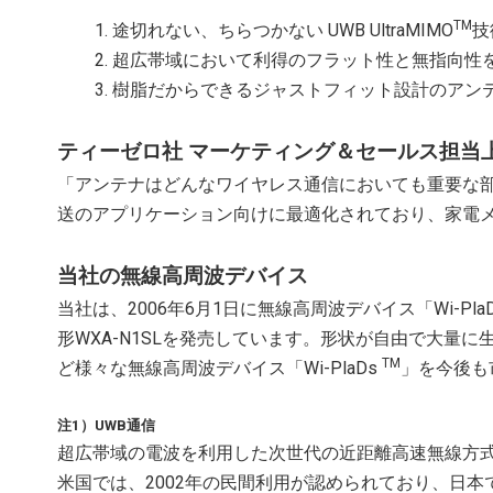
TM
途切れない、ちらつかない UWB UltraMIMO
技
超広帯域において利得のフラット性と無指向性
樹脂だからできるジャストフィット設計のアン
ティーゼロ社 マーケティング＆セールス担当
「アンテナはどんなワイヤレス通信においても重要な
送のアプリケーション向けに最適化されており、家電
当社の無線高周波デバイス
当社は、2006年6月1日に無線高周波デバイス「Wi-Pla
形WXA-N1SLを発売しています。形状が自由で大量
TM
ど様々な無線高周波デバイス「Wi-PlaDs
」を今後も
注1）UWB通信
超広帯域の電波を利用した次世代の近距離高速無線方式のひ
米国では、2002年の民間利用が認められており、日本