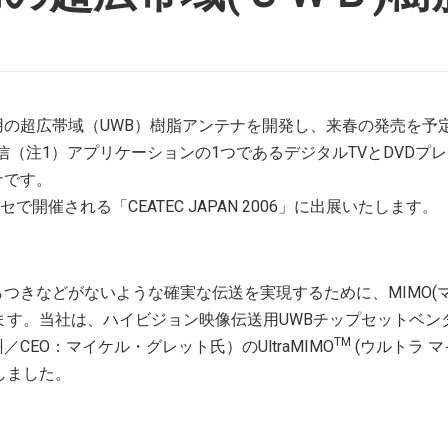
の超広帯域（UWB）樹脂アンテナを開発し、来春の発売を予
nd)通信（注1）アプリケーションの1つであるデジタルTVとDVDプ
ナです。
で開催される「CEATEC JAPAN 2006」に出展いたします。
つきなどがないような確実な伝送を実現するために、MIMO(マ
います。当社は、ハイビジョン映像伝送用UWBチップセットベン
TM
EO：マイケル・グレット氏）のUltraMIMO
(ウルトラ マ
しました。