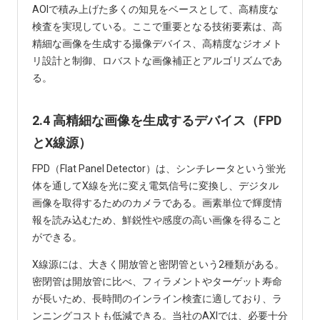
AOIで積み上げた多くの知見をベースとして、高精度な
検査を実現している。ここで重要となる技術要素は、高
精細な画像を生成する撮像デバイス、高精度なジオメト
リ設計と制御、ロバストな画像補正とアルゴリズムであ
る。
2.4 高精細な画像を生成するデバイス（FPD
とX線源）
FPD（Flat Panel Detector）は、シンチレータという蛍光
体を通してX線を光に変え電気信号に変換し、デジタル
画像を取得するためのカメラである。画素単位で輝度情
報を読み込むため、鮮鋭性や感度の高い画像を得ること
ができる。
X線源には、大きく開放管と密閉管という2種類がある。
密閉管は開放管に比べ、フィラメントやターゲット寿命
が長いため、長時間のインライン検査に適しており、ラ
ンニングコストも低減できる。当社のAXIでは、必要十分