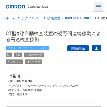
Corporate
|
Japan
ホーム
テクノロジー
技術論文 - OMRON TECHNICS
CT
CT型X線自動検査装置の視野間連続移動によ
る高速検査技術
ファクトリーオートメーション
関連商品
CT
X線
自動検査装置
インライン
はんだ検査
七呂 真
SHICHIRO Makoto
インダストリアルオートメーション ビジネスカンパニー
検査システム事業部 開発部
専門：電気工学