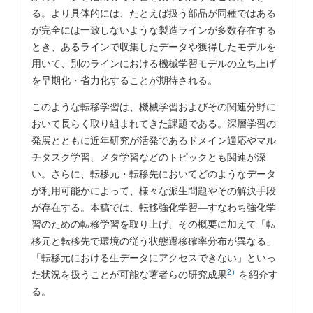
る。より具体的には、たとえば扱う部品が同種ではある
が完全には一致しないような製造ラインが多数存在する
とき、あるラインで収集したデータや獲得したモデルを
用いて、別のラインにおける機械学習モデルの立ち上げ
を早期化・省力化することが期待される。
このような転移学習は、機械学習およびその関連分野に
おいて長らく取り組まれてきた課題である。深層学習の
発展とともに近年研究が活発であるドメイン適応やマル
チタスク学習、メタ学習などのトピックとも関連が深
い。さらに、転移元・転移先においてどのようなデータ
が利用可能かによって、様々な派生問題やその解決手段
が存在する。本稿では、転移強化学習―すなわち強化学
習のための転移学習を取り上げ、その概要に加えて「転
移元と転移先で環境の従う状態遷移確率分布が異なる」
「転移元における生データにアクセスできない」といっ
2）
た状況を扱うことが可能な著者らの研究成果
を紹介す
る。