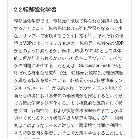
2.2 転移強化学習
転移強化学習では、転移元の環境で得られた知識を活用
することにより、転移先における強化学習をなるべく少
7）
ないサンプルで実現することを目指す
。それぞれの環
境はMDPによってモデル化され、転移元・転移先のMDP
がどのように異なるか、転移元環境の“知識”として具体
的に何が与えられるかといった条件に基づいて、いくつ
かの問題に派生する。たとえば、Successor Featuresと
8）
呼ばれる有名な研究
では、転移元と転移先で報酬関数
が異なる状況を扱っている。転移元からは状態遷移サン
プル（
,
,
）が収集され、そのサンプルを用いて
s
a
s
+1
t
t
t
新たな環境における未知の報酬関数を推定するという形
で方策の学習を効率化する。より挑戦的な課題として状
態空間、行動空間、および状態遷移確率分布までもが環
9）
境間で異なるという状況を扱う研究も存在する
。同研
究はこのようなケースに対して、両環境で共通に利用で
きる特徴空間を学習し、そこで方策を学習することによ