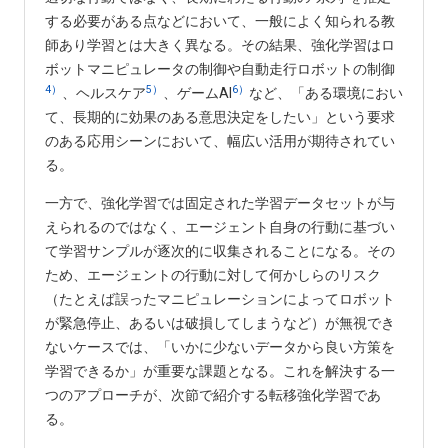
する必要がある点などにおいて、一般によく知られる教
師あり学習とは大きく異なる。その結果、強化学習はロ
ボットマニピュレータの制御や自動走行ロボットの制御
4）
5）
6）
、ヘルスケア
、ゲームAI
など、「ある環境におい
て、長期的に効果のある意思決定をしたい」という要求
のある応用シーンにおいて、幅広い活用が期待されてい
る。
一方で、強化学習では固定された学習データセットが与
えられるのではなく、エージェント自身の行動に基づい
て学習サンプルが逐次的に収集されることになる。その
ため、エージェントの行動に対して何かしらのリスク
（たとえば誤ったマニピュレーションによってロボット
が緊急停止、あるいは破損してしまうなど）が無視でき
ないケースでは、「いかに少ないデータから良い方策を
学習できるか」が重要な課題となる。これを解決する一
つのアプローチが、次節で紹介する転移強化学習であ
る。