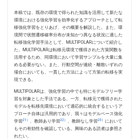
本稿では、既存の環境で得られた知識を活用して新たな
環境における強化学習を効率化するアプローチとして転
移強化学習をとりあげ、その概要を解説した。また、環
境間で状態遷移確率分布が未知かつ異なる状況に適した
転移強化学習手法として、MULTIPOLARについて紹介し
た。MULTIPOLARは転移元環境で獲得された方策関数を
活用するため、同環境において学習サンプルを大量に集
める必要がない。また、行動空間が連続・離散いずれの
場合においても、一貫した方法によって方策の転移を実
現できる。
MULTIPOLARは、強化学習の中でも特にモデルフリー学
習を対象とした手法である。一方、転移元で獲得された
モデルを転移先環境において適応的に統合するというア
プローチ自体は汎用的であり、我々はモデルベース強化
21）
22）
23）
学習
、教師あり学習
、教師なし学習
において
もその有効性を確認している。興味のある読者は参照さ
れたい。