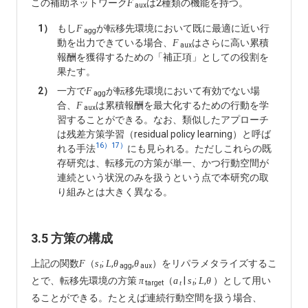
この補助ネットワーク
は2種類の機能を持つ。
F
aux
1）
もし
が転移先環境において既に最適に近い行
F
agg
動を出力できている場合、
はさらに高い累積
F
aux
報酬を獲得するための「補正項」としての役割を
果たす。
2）
一方で
が転移先環境において有効でない場
F
agg
合、
は累積報酬を最大化するための行動を学
F
aux
習することができる。なお、類似したアプローチ
は残差方策学習（residual policy learning）と呼ば
16）
17）
れる手法
にも見られる。ただしこれらの既
存研究は、転移元の方策が単一、かつ行動空間が
連続という状況のみを扱うという点で本研究の取
り組みとは大きく異なる。
3.5 方策の構成
上記の関数
（
;
,
,
）をリパラメタライズするこ
F
s
L
θ
θ
agg
aux
t
とで、転移先環境の方策
（
|
;
,
）として用い
π
a
s
L
θ
target
t
t
ることができる。たとえば連続行動空間を扱う場合、