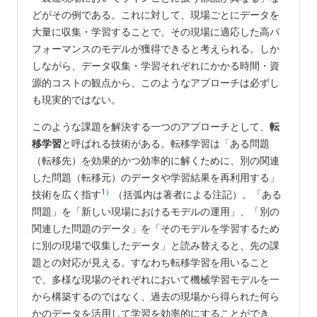
どがその例である。これに対して、現場ごとにデータを
大量に収集・学習することで、その現場に適応した高パ
フォーマンスのモデルが獲得できると考えられる。しか
しながら、データ収集・学習それぞれにかかる時間・資
源的コストの観点から、このようなアプローチは必ずし
も現実的ではない。
このような課題を解決する一つのアプローチとして、
転
移学習
と呼ばれる技術がある。転移学習は「ある問題
（転移先）を効果的かつ効率的に解くために、別の関連
した問題（転移元）のデータや学習結果を再利用する」
1）
技術を広く指す
（括弧内は著者による注記）。「ある
問題」を「新しい現場におけるモデルの運用」、「別の
関連した問題のデータ」を「そのモデルを学習するため
に別の現場で収集したデータ」と読み替えると、先の課
題との対応が見える。すなわち転移学習を用いること
で、多様な現場のそれぞれにおいて機械学習モデルを一
から構築するのではなく、過去の現場から得られた何ら
かのデータを活用して学習を効率的にすることができ