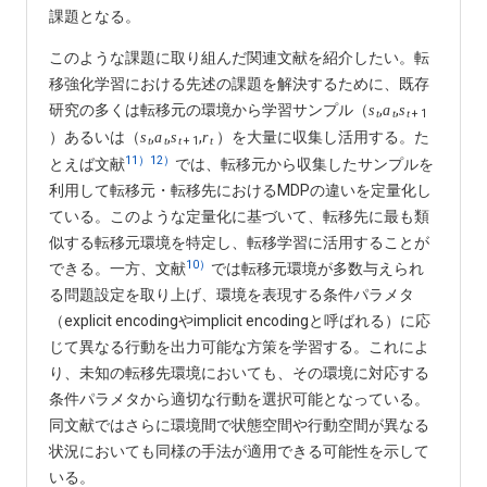
課題となる。
このような課題に取り組んだ関連文献を紹介したい。転
移強化学習における先述の課題を解決するために、既存
研究の多くは転移元の環境から学習サンプル（
,
,
s
a
s
+
1
t
t
t
）あるいは（
,
,
,
）を大量に収集し活用する。た
s
a
s
r
+
1
t
t
t
t
11
）
12）
とえば文献
では、転移元から収集したサンプルを
利用して転移元・転移先におけるMDPの違いを定量化し
ている。このような定量化に基づいて、転移先に最も類
似する転移元環境を特定し、転移学習に活用することが
10）
できる。一方、文献
では転移元環境が多数与えられ
る問題設定を取り上げ、環境を表現する条件パラメタ
（explicit encodingやimplicit encodingと呼ばれる）に応
じて異なる行動を出力可能な方策を学習する。これによ
り、未知の転移先環境においても、その環境に対応する
条件パラメタから適切な行動を選択可能となっている。
同文献ではさらに環境間で状態空間や行動空間が異なる
状況においても同様の手法が適用できる可能性を示して
いる。