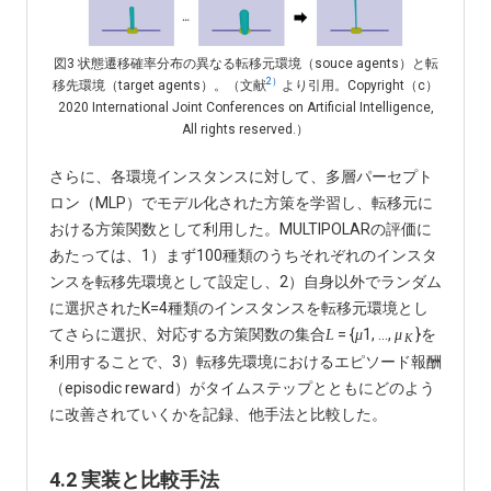
図3 状態遷移確率分布の異なる転移元環境（souce agents）と転
2）
移先環境（target agents）。（文献
より引用。Copyright（c）
2020 International Joint Conferences on Artificial Intelligence,
All rights reserved.）
さらに、各環境インスタンスに対して、多層パーセプト
ロン（MLP）でモデル化された方策を学習し、転移元に
おける方策関数として利用した。MULTIPOLARの評価に
あたっては、1）まず100種類のうちそれぞれのインスタ
ンスを転移先環境として設定し、2）自身以外でランダム
に選択されたK=4種類のインスタンスを転移元環境とし
てさらに選択、対応する方策関数の集合
= {
1, ...,
}を
L
μ
μ
K
利用することで、3）転移先環境におけるエピソード報酬
（episodic reward）がタイムステップとともにどのよう
に改善されていくかを記録、他手法と比較した。
4.2 実装と比較手法