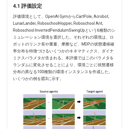
4.1 評価設定
評価環境として、OpenAI GymからCartPole, Acrobot,
LunarLander, RoboschoolHopper, Roboschool Ant,
Roboschool InvertedPendulumSwingUpという6種類のシ
ミュレーション環境を選択した。それぞれの環境は、ロ
ボットのリンク長や重量、摩擦など、MDPの状態遷移確
率分布を特徴づけるいくつかのキネマティクス、ダイナ
ミクスパラメタが含まれる。本評価ではこのパラメタを
ランダムに変化させることにより、環境ごとに状態遷移
分布の異なる100種類の環境インスタンスを作成した。
いくつかの例を図3に示す。