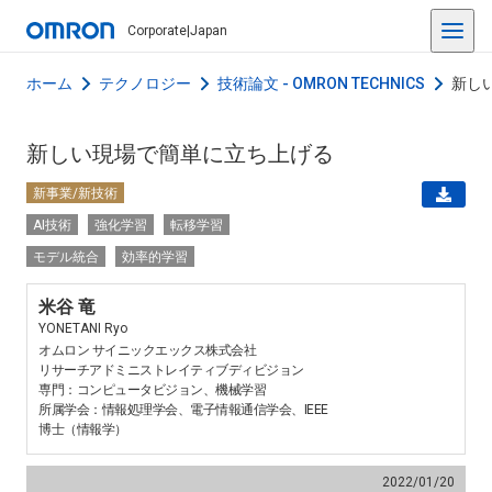
Corporate
|
Japan
ホーム
テクノロジー
技術論文 - OMRON TECHNICS
新し
新しい現場で簡単に立ち上げる
新事業/新技術
AI技術
強化学習
転移学習
モデル統合
効率的学習
米谷 竜
YONETANI Ryo
オムロン サイニックエックス株式会社
リサーチアドミニストレイティブディビジョン
専門：コンピュータビジョン、機械学習
所属学会：情報処理学会、電子情報通信学会、IEEE
博士（情報学）
2022/01/20