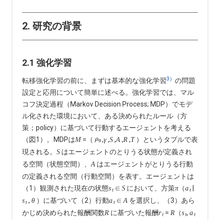
2. 研究の背景
2.1 強化学習
3）
転移強化学習の前に、まずは基本的な強化学習
の問題
設定と応用について簡単に述べる。強化学習では、マル
コフ決定過程（Markov Decision Process; MDP）でモデ
ル化された環境において、ある決められたルール（方
策；policy）に基づいて行動するエージェントを考える
（図1）。MDPは
=（
,
,
,
,
,
）というタプルで表
M
γ
S
A
R
T
現される。
はエージェントのとりうる状態が定義され
S
る空間（状態空間）、
はエージェントがとりうる行動
A
の定義される空間（行動空間）を表す。エージェントは
（1）観測された現在の状態
∈
において、方策
（
|
s
S
π
a
t
t
,
）に基づいて（2）行動
∈
を選択し、（3）あら
s
θ
a
A
t
t
かじめ決められた報酬関数
に基づいた報酬
=
（
,
R
r
R
s
a
t
t
t