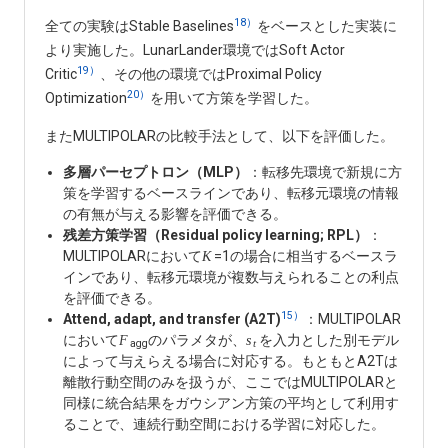
18）
全ての実験はStable Baselines
をベースとした実装に
より実施した。LunarLander環境ではSoft Actor
19）
Critic
、その他の環境ではProximal Policy
20）
Optimization
を用いて方策を学習した。
またMULTIPOLARの比較手法として、以下を評価した。
多層パーセプトロン（MLP）
：転移先環境で新規に方
策を学習するベースラインであり、転移元環境の情報
の有無が与える影響を評価できる。
残差方策学習（Residual policy learning; RPL）
：
MULTIPOLARにおいて
=1の場合に相当するベースラ
K
インであり、転移元環境が複数与えられることの利点
を評価できる。
15）
Attend, adapt, and transfer (A2T)
：MULTIPOLAR
において
のパラメタが、
を入力とした別モデル
F
s
agg
t
によって与えらえる場合に対応する。もともとA2Tは
離散行動空間のみを扱うが、ここではMULTIPOLARと
同様に統合結果をガウシアン方策の平均として利用す
ることで、連続行動空間における学習に対応した。