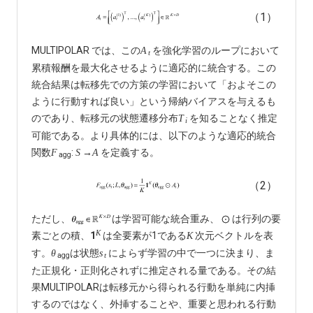
（1）
MULTIPOLAR では、この
を強化学習のループにおいて
A
t
累積報酬を最大化させるように適応的に統合する。この
統合結果は転移先での方策の学習において「およそこの
ように行動すれば良い」という帰納バイアスを与えるも
のであり、転移元の状態遷移分布
を知ることなく推定
T
i
可能である。より具体的には、以下のような適応的統合
関数
:
→
を定義する。
F
S
A
agg
（2）
ただし、
は学習可能な統合重み、
は行列の要
K
素ごとの積、
1
は全要素が1である
次元ベクトルを表
K
す。
は状態
によらず学習の中で一つに決まり、ま
θ
s
agg
t
た正規化・正則化されずに推定される量である。その結
果MULTIPOLARは転移元から得られる行動を単純に内挿
するのではなく、外挿することや、重要と思われる行動