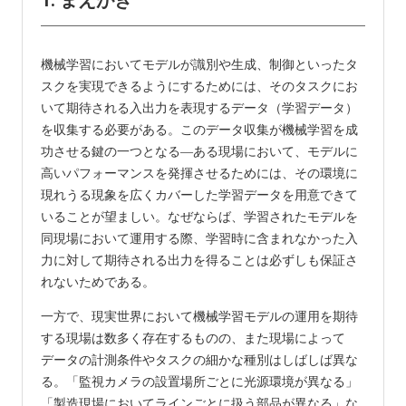
1. まえがき
機械学習においてモデルが識別や生成、制御といったタ
スクを実現できるようにするためには、そのタスクにお
いて期待される入出力を表現するデータ（学習データ）
を収集する必要がある。このデータ収集が機械学習を成
功させる鍵の一つとなる―ある現場において、モデルに
高いパフォーマンスを発揮させるためには、その環境に
現れうる現象を広くカバーした学習データを用意できて
いることが望ましい。なぜならば、学習されたモデルを
同現場において運用する際、学習時に含まれなかった入
力に対して期待される出力を得ることは必ずしも保証さ
れないためである。
一方で、現実世界において機械学習モデルの運用を期待
する現場は数多く存在するものの、また現場によって
データの計測条件やタスクの細かな種別はしばしば異な
る。「監視カメラの設置場所ごとに光源環境が異なる」
「製造現場においてラインごとに扱う部品が異なる」な