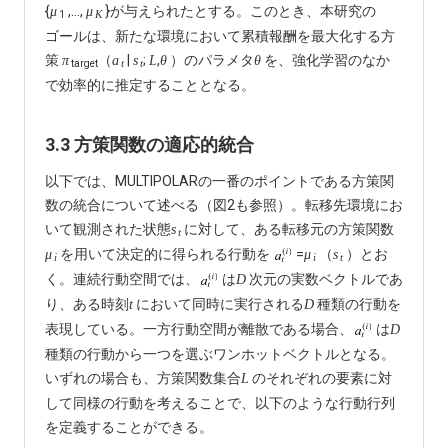
{
,…,
}が与えられたとする。このとき、本研究の
μ
μ
1
K
ゴールは、新たな環境において累積報酬を最大化する方
策
（
|
;
,
）のパラメタ
を、強化学習のなか
π
a
s
L
θ
θ
target
t
t
で効率的に推定することとなる。
3.3 方策関数の適応的統合
以下では、MULTIPOLARの一番のポイントである方策関
数の統合について述べる（図2も参照）。転移先環境にお
いて観測された状態
に対して、ある転移元の方策関数
s
t
を用いて決定的に得られる行動を
=
（
）とお
μ
μ
s
i
i
t
く。連続行動空間では、
は
次元の実数ベクトルであ
D
り、ある時刻
において同時に実行される
種類の行動を
t
D
表現している。一方行動空間が離散である場合、
は
D
種類の行動から一つを選ぶワンホットベクトルとなる。
いずれの場合も、方策関数集合
のそれぞれの要素に対
L
して同様の行動を考えることで、以下のような行動行列
を定義することができる。