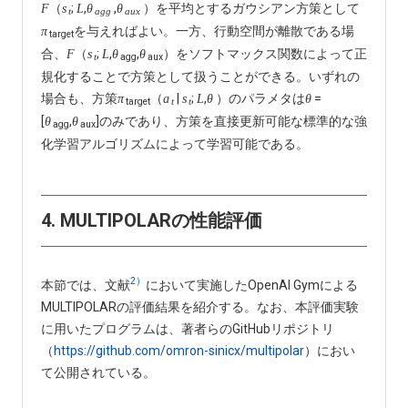
（
;
,
,
）を平均とするガウシアン方策として
F
s
L
θ
θ
t
agg
aux
を与えればよい。一方、行動空間が離散である場
π
target
合、
（
;
,
,
）をソフトマックス関数によって正
F
s
L
θ
θ
agg
aux
t
規化することで方策として扱うことができる。いずれの
場合も、方策
（
|
;
,
）のパラメタは
=
π
a
s
L
θ
θ
target
t
t
[
,
]のみであり、方策を直接更新可能な標準的な強
θ
θ
agg
aux
化学習アルゴリズムによって学習可能である。
4. MULTIPOLARの性能評価
2）
本節では、文献
において実施したOpenAI Gymによる
MULTIPOLARの評価結果を紹介する。なお、本評価実験
に用いたプログラムは、著者らのGitHubリポジトリ
（
https://github.com/omron-sinicx/multipolar
）におい
て公開されている。