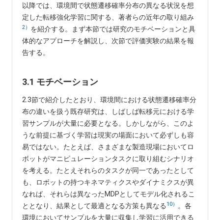
以降では、環境間で状態遷移確率分布の異なる状況を想
定した転移強化学習に関する、著者らの近年の取り組み
2）
を紹介する。まず本節では研究のモチベーションと具
体的なアプローチを解説し、次節で評価実験の結果を報
告する。
3.1 モチベーション
2.3節で紹介したとおり、環境間における状態遷移確率分
布の違いを扱う既存研究は、しばしば転移元における学
習サンプルが大量に必要となる。しかしながら、このよ
うな前提に基づく学習は現実の場面において必ずしも容
易ではない。たとえば、さまざまな製造現場においてロ
ボットがマニピュレーションタスクに取り組むシナリオ
を考える。たとえそれらのタスクが同一であったとして
も、ロボットの持つキネマティクスやダイナミクスが異
なれば、それらは異なったMDPとしてモデル化されるこ
10）
ととなり、結果として最適となる方策も異なる
。各
環境においてサンプルを大量に収集し学習に活用できる