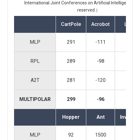
International Joint Conferences on Artificial Intelligence, All
reserved.）
CartPole
Acrobot
Lunar
MLP
291
-111
2
RPL
289
-98
2
A2T
281
-120
2
MULTIPOLAR
299
-96
2
Hopper
Ant
InvertP
MLP
92
1500
4