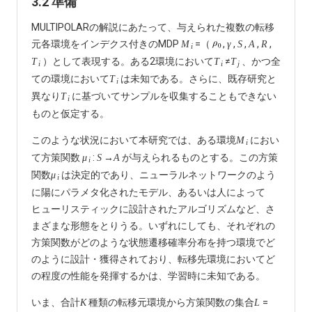
3.2 準備
MULTIPOLARの解説にあたって、与えられた複数の転移
元各環境をインデクス付きのMDP
=（
,
,
,
,
,
M
γ
S
A
R
i
）として表現する。ある2環境において
≠
、かつ全
T
T
T
i
i
j
ての環境において
は未知である。さらに、既存研究と
T
i
異なり
に基づいてサンプルを収集することもできない
T
i
ものと仮定する。
このような状況において本研究では、ある環境
におい
M
i
て方策関数
:
→
が与えられるものとする。この方策
μ
S
A
i
関数
は決定的であり、ニューラルネットワークのよう
μ
i
に陽にパラメタ化されたモデル、あるいは人によって
ヒューリスティックに設計されたアルゴリズムなど、さ
まざまな形態をとりうる。いずれにしても、それぞれの
方策関数がどのような状態遷移確率分布を持つ環境でど
のように設計・獲得されており、転移先環境においてど
の程度の性能を発揮するかは、学習時に未知である。
いま、合計
種類の転移元環境から方策関数の集合
=
K
L