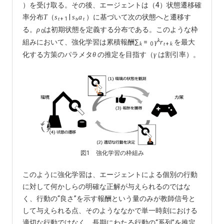
）を受け取る。その後、エージェントは（4）状態遷移確
率分布
（
|
,
）に基づいて次の状態へと遷移す
T
s
s
a
+
1
t
t
t
る。
は初期状態を定義する分布である。このような枠
ρ
0
k
組みにおいて、強化学習は累積報酬∑
=
を最大
γ
r
0
+
k
t
k
化する方策のパラメタ
の推定を目指す（
は割引率）。
θ
γ
図1 強化学習の枠組み
このように強化学習は、エージェントによる個別の行動
に対して何かしらの明確な正解が与えられるのではな
く、行動の“良さ”を示す報酬という量のみが教師信号と
して与えられる点、そのようななかで単一時刻における
適切な行動ではなく、長期にわたる行動の“系列”を推定