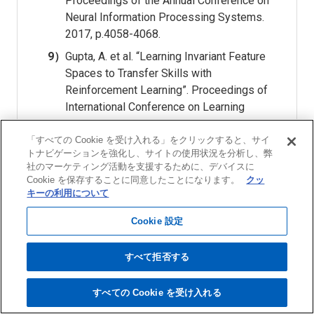
Proceedings of the Annual Conference on
Neural Information Processing Systems.
2017, p.4058-4068.
9）
Gupta, A. et al. “Learning Invariant Feature
Spaces to Transfer Skills with
Reinforcement Learning”. Proceedings of
International Conference on Learning
Representations. 2017, p.1-14.
「すべての Cookie を受け入れる」をクリックすると、サイ
10）
Chen, T. et al. “Hardware Conditioned
トナビゲーションを強化し、サイトの使用状況を分析し、弊
Policies for Multi-Robot Transfer Learning”.
社のマーケティング活動を支援するために、デバイスに
Proceedings of Annual Conference on
Cookie を保存することに同意したことになります。
クッ
キーの利用について
Neural Information Processing Systems.
2018, p.9355-9366.
Cookie 設定
11）
Ammar, H. B. et al. “An Automated Measure
of MDP Similarity for Transfer in
すべて拒否する
Reinforcement Learning”. Workshops at the
AAAI Conference on Artificial Intelligence.
すべての Cookie を受け入れる
ページ
上部へ
2014, p.31-37.