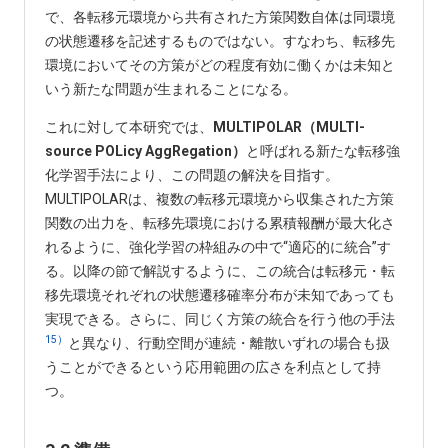
で、各転移元環境から共有された方策関数自体は同環境
の状態遷移を記述するものではない。すなわち、転移先
環境においてその方策がどの程度有効に働くかは未知と
いう新たな問題が生まれることになる。
これに対して本研究では、
MULTIPOLAR（MULTI-
source POLicy AggRegation）
と呼ばれる新たな転移強
化学習手法により、この問題の解決を目指す。
MULTIPOLARは、複数の転移元環境から収集された方策
関数の出力を、転移先環境における累積報酬が最大化さ
れるように、強化学習の枠組みの中で“適応的に統合”す
る。以降の節で解説するように、この統合は転移元・転
移先環境それぞれの状態遷移確率分布が未知であっても
実現できる。さらに、同じく方策の統合を行う他の手法
15）
と異なり、行動空間が連続・離散いずれの場合も扱
うことができるという応用範囲の広さを利点として持
つ。