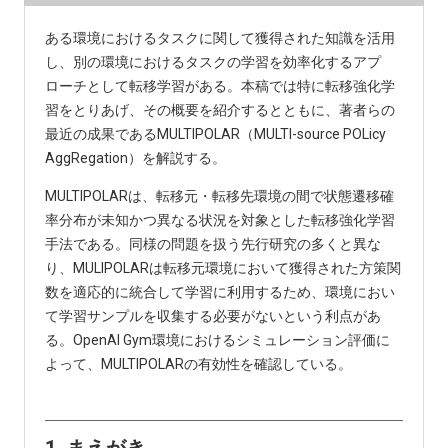
ある環境におけるタスクに関して獲得された知識を活用
し、別の環境におけるタスクの学習を効率化するアプ
ローチとして転移学習がある。本稿では特に転移強化学
習をとりあげ、その概要を紹介するとともに、著者らの
最近の成果であるMULTIPOLAR（MULTI-source POLicy
AggRegation）を解説する。
MULTIPOLARは、転移元・転移先環境の間で状態遷移確
率分布が未知かつ異なる状況を対象とした転移強化学習
手法である。同様の問題を扱う先行研究の多くと異な
り、MULIPOLARは転移元環境において獲得された方策関
数を適応的に統合して学習に利用するため、環境におい
て学習サンプルを収集する必要がないという利点があ
る。OpenAI Gym環境におけるシミュレーション評価に
よって、MULTIPOLARの有効性を確認している。