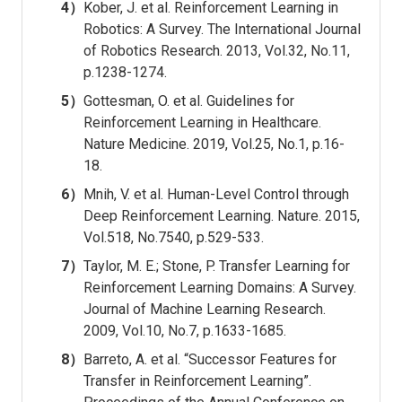
4）
Kober, J. et al. Reinforcement Learning in
Robotics: A Survey. The International Journal
of Robotics Research. 2013, Vol.32, No.11,
p.1238-1274.
5）
Gottesman, O. et al. Guidelines for
Reinforcement Learning in Healthcare.
Nature Medicine. 2019, Vol.25, No.1, p.16-
18.
6）
Mnih, V. et al. Human-Level Control through
Deep Reinforcement Learning. Nature. 2015,
Vol.518, No.7540, p.529-533.
7）
Taylor, M. E.; Stone, P. Transfer Learning for
Reinforcement Learning Domains: A Survey.
Journal of Machine Learning Research.
2009, Vol.10, No.7, p.1633-1685.
8）
Barreto, A. et al. “Successor Features for
Transfer in Reinforcement Learning”.