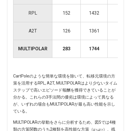
RPL
152
1432
3
A2T
126
1361
4
MULTIPOLAR
283
1744
5
CartPoleのような簡単な環境を除いて、転移元環境の方
策を活用するRPL, A2T, MULTIPOLARはより少ないタイム
ステップで高いエピソード報酬を獲得できていることが
分かる。これらの3手法間の優劣は環境によって異なる
が、いずれの場合もMULTIPOLARが最も高い性能を示し
ている。
MULTIPOLARの挙動をさらに分析するため、図5では4種
類の方策関数のうち2種類を高性能な方策（
,
）、残
μ
μ
1
2