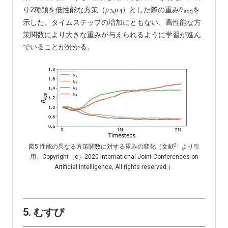
り2種類を低性能な方策（
,
）とした際の重み
を
μ
μ
θ
3
4
agg
示した。タイムステップの増加にともない、高性能な方
策関数により大きな重みが与えられるように学習が進ん
でいることが分かる。
2）
図5 性能の異なる方策関数に対する重みの変化（文献
より引
用。Copyright（c）2020 International Joint Conferences on
Artificial Intelligence, All rights reserved.）
5. むすび