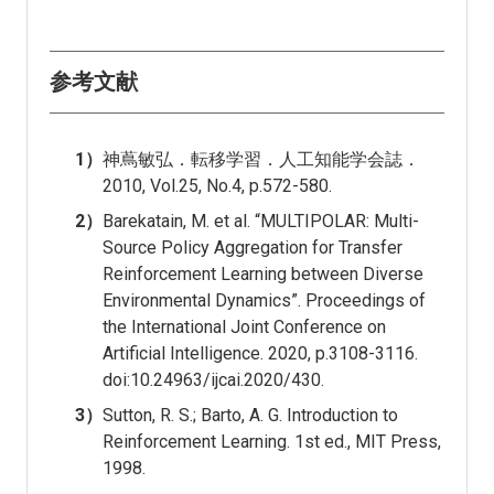
参考文献
1）
神蔦敏弘．転移学習．人工知能学会誌．
2010, Vol.25, No.4, p.572-580.
2）
Barekatain, M. et al. “MULTIPOLAR: Multi-
Source Policy Aggregation for Transfer
Reinforcement Learning between Diverse
Environmental Dynamics”. Proceedings of
the International Joint Conference on
Artificial Intelligence. 2020, p.3108-3116.
doi:10.24963/ijcai.2020/430.
3）
Sutton, R. S.; Barto, A. G. Introduction to
Reinforcement Learning. 1st ed., MIT Press,
1998.