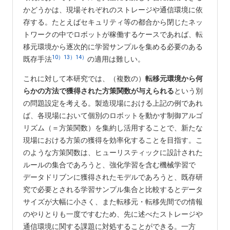
かどうかは、現場それぞれのストレージや通信環境に依
存する。たとえばセキュリティ等の都合から閉じたネッ
トワークの中でロボットが稼働するケースであれば、転
移元環境から逐次的に学習サンプルを集める必要のある
10）
13）
14）
既存手法
の適用は難しい。
これに対して本研究では、（複数の）
転移元環境から何
らかの方法で獲得された方策関数が与えられる
という別
の問題設定を考える。製造現場における上記の例であれ
ば、各現場において個別のロボットを動かす制御アルゴ
リズム（＝方策関数）を集約し活用することで、新たな
現場における方策の獲得を効率化することを目指す。こ
のような方策関数は、ヒューリスティックに設計された
ルールの集合であろうと、強化学習を含む機械学習で
データドリブンに獲得されたモデルであろうと、既存研
究で必要とされる学習サンプル集合と比較するとデータ
サイズが大幅に小さく、また転移元・転移先間での情報
のやりとりも一度ですむため、先に述べたストレージや
通信環境に関する課題に対処することができる。一方