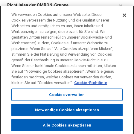
Richtlinien der OMRON-Gruppe
Wir verwenden Cookies auf unserer Webseite. Diese
Cookies verbessern die Nutzung und die Qualität unserer
Virtuelle Ausstellungsräume
Webseiten und ermöglichen es uns, Ihnen Inhalte und
Werbeanzeigen zu zeigen, die relevant für Sie sind. Wir
gestatten Dritten (einschließlich unserer Social-Media- und
Werbepartner) zudem, Cookies auf unserer Webseite zu
platzieren. Wenn Sie auf ”Alle Cookies akzeptieren klicken“,
stimmen Sie der Platzierung und Verwendung von Cookies
gemäß der Beschreibung in unserer Cookie-Richtlinie zu.
Wenn Sie nur funktionale Cookies zulassen möchten, klicken
OMRON Unternehmen
(EN)
Datenschutzbestimmungen
(EN)
Sie auf "Notwendige Cookies akzeptieren“. Wenn Sie genau
festlegen möchten, welche Cookies wir verwenden dürfen,
Nutzungsbedingungen
(EN)
Warnung vor betrügerischen E-
klicken Sie auf "Cookies verwalten“.
Cookie-Richtlinie
Mails
(EN)
Inhaltsverzeichnis
(EN)
Cookies verwalten
Cookie-Richtlinie
Notwendige Cookies akzeptieren
© OMRON Corporation
Alle Rechte vorbehalten.
Alle Cookies akzeptieren