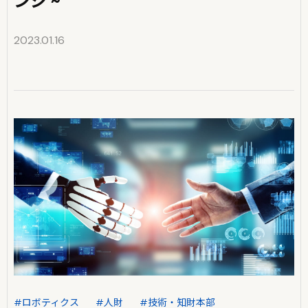
ンジ ~
2023.01.16
#ロボティクス
#人財
#技術・知財本部