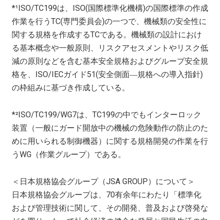
*¹
ISO/TC199
は、
ISO(
国際標準化機構
)
の国際標準の作成
作業を行う
TC(
専門委員会
)
の一つで、機械類の安全性に
関する規格を作成する
TC
である。機械類の設計におけ
る基本概念や一般原則、リスクアセスメントやリスク低
減の原則などを含む基本安全規格およびグループ安全規
格を、
ISO/IEC
ガイド
51(
安全側面―規格への導入指針
)
の枠組みに基づき作成している。
*²
ISO/TC199/WG7
は、
TC199
の中でもインターロック
装置（一般にガード開放中の機械の危険動作の防止のた
めに用いられる制御機器）に関する規格開発の作業を行
う
WG
（作業グループ）である。
＜日本規格協会グループ（
JSA GROUP
）について＞
日本規格協会グループは、
70
有余年にわたり「標準化
および管理技術に関して、その開発、普及および啓発な