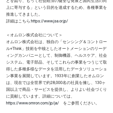
どを図り、もって社会経済の健全な発展と国民生活の向
上に寄与する」という目的を達成するため、各種事業を
推進してきました。
詳細はこちら:
https://www.jsa.or.jp/
＜オムロン株式会社について＞
オムロン株式会社は、独自の「センシング＆コントロー
ル
+Think
」技術を中核としたオートメーションのリーデ
ィングカンパニーとして、制御機器、ヘルスケア、社会
システム、電子部品、そしてこれらの事業をつうじて取
得した多種多様なデータを活用したデータソリューショ
ン事業を展開しています。1933年に創業したオムロン
は、現在では全世界で約
28,000
名の社員を擁し、
130
ヶ
国以上で商品・サービスを提供し、よりよい社会づくり
に貢献しています。詳細については、
https://www.omron.com/jp/ja/
をご参照ください。