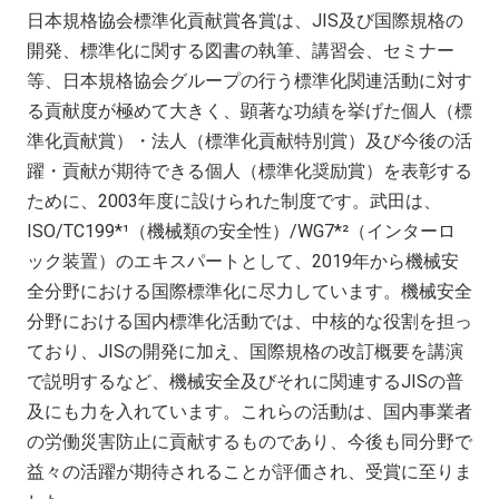
日本規格協会標準化貢献賞各賞は、
JIS
及び国際規格の
開発、標準化に関する図書の執筆、講習会、セミナー
等、日本規格協会グループの行う標準化関連活動に対す
る貢献度が極めて大きく、顕著な功績を挙げた個人（標
準化貢献賞）・法人（標準化貢献特別賞）及び今後の活
躍・貢献が期待できる個人（標準化奨励賞）を表彰する
ために、
2003
年度に設けられた制度です。武田は、
ISO/TC199*¹
（機械類の安全性）
/WG7*²
（インターロ
ック装置）のエキスパートとして、
2019
年から機械安
全分野における国際標準化に尽力しています。機械安全
分野における国内標準化活動では、中核的な役割を担っ
ており、
JIS
の開発に加え、国際規格の改訂概要を講演
で説明するなど、機械安全及びそれに関連する
JIS
の普
及にも力を入れています。これらの活動は、国内事業者
の労働災害防止に貢献するものであり、今後も同分野で
益々の活躍が期待されることが評価され、受賞に至りま