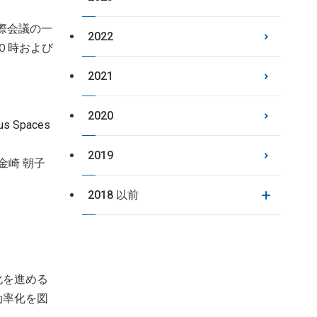
際会議の一
2022
日０時および
2021
2020
ous Spaces
2019
金崎 朝子
2018 以前
化を進める
効率化を図