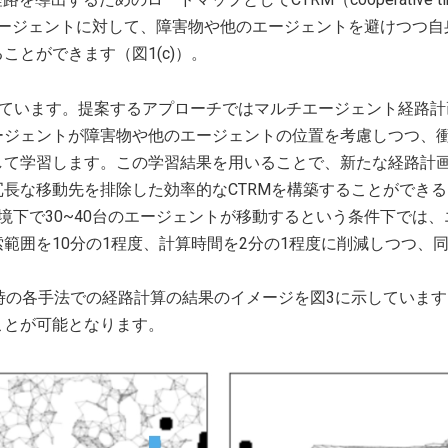
れのエージェントに対して、障害物や他のエージェントを避けつつ
とができます（図1(c)）。
用しています。提案するアプローチではマルチエージェント経路
ージェントが障害物や他のエージェントの位置を考慮しつつ、
して学習します。この学習結果を用いることで、新たな経路計
長な移動先を排除した効率的なCTRMを構築することができ
境下で30~40台のエージェントが移動するという条件下では、
範囲を10分の1程度、計算時間を2分の1程度に削減しつつ、
時の各手法での経路計算の結果のイメージを図3に示していま
ことが可能となります。