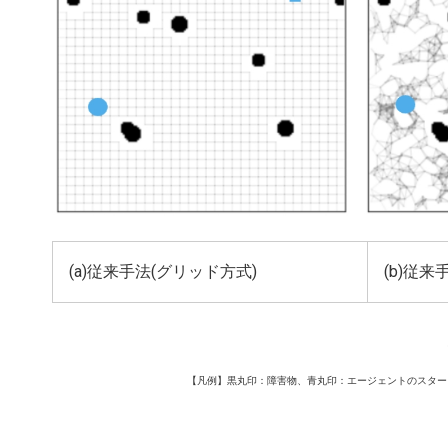
(a)従来手法(グリッド方式)
(b)従
【凡例】黒丸印：障害物、青丸印：エージェントのスター