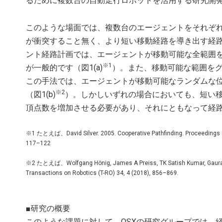
るために複数台の自動走行ロボットを活用する研究開
このような場面では、複数台のエージェントをそれぞ
が衝突すること無く、より短い移動経路を導き出す経
ント経路計画では、エージェントが移動可能な全範囲を
※1
が一般的です（図1(a)
）。また、移動可能な範囲を
この手法では、エージェントが移動可能なランダムな
※2
（図1(b)
）。しかしいずれの場合においても、短い
頂点数を増加させる必要があり、それにともなって経
※1 たとえば、David Silver. 2005. Cooperative Pathfinding. Proceedings of th
117–122
※2 たとえば、Wolfgang Hönig, James A Preiss, TK Satish Kumar, Gaurav S
Transactions on Robotics (T-RO) 34, 4 (2018), 856–869.
■研究の概要
このような課題に対して、OSXの研究グループでは、経路を導