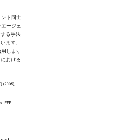
ェント同士
チエージェ
索する手法
ています。
活用します
プにおける
) (2005),
. IEEE
med