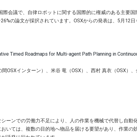
る国際会議で、自律ロボットに関する国際的に権威のある主要国
そ26%の論文が採択されています。OSXからの発表は、5月12
tive Timed Roadmaps for Multi-agent Path Planning in Continu
の間OSXインターン）、米谷 竜（OSX）、西村 真衣（OSX）、
なシーンでの労働力不足により、人の作業を機械で代替し自動
においては、複数の目的地へ物品を届ける要望があり、作業の