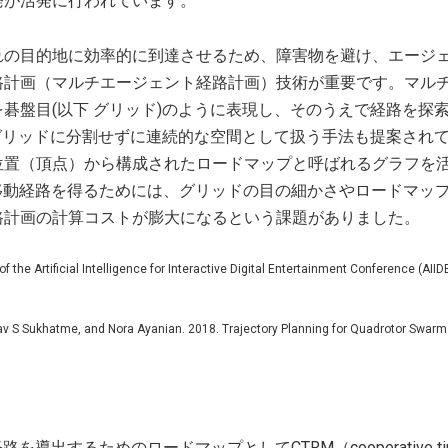
発が活発に行われています。
れの目的地に効率的に到達させるため、障害物を避け、エージ
路計画（マルチエージェント経路計画）技術が重要です。マル
碁盤目(以下 グリッド)のように表現し、そのうえで経路を探
グリッドに分割せずに連続的な空間として扱う手法も提案され
位置（頂点）から構成されたロードマップと呼ばれるグラフを
移動経路を得るためには、グリッドの目の細かさやロードマッ
路計画の計算コストが膨大になるという課題がありました。
e Artificial Intelligence for Interactive Digital Entertainment Conference (AIIDE
 Sukhatme, and Nora Ayanian. 2018. Trajectory Planning for Quadrotor Swarms
出するためのロードマップとしてCTRM（cooperative ti