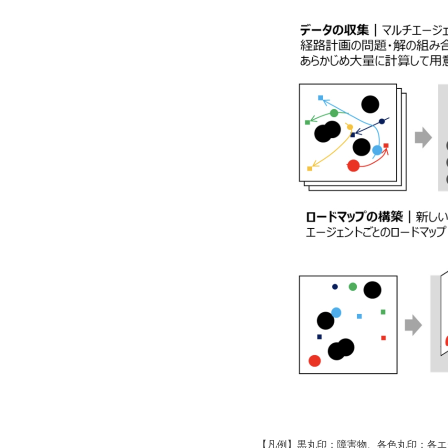
【凡例】黒丸印：障害物、各色丸印：各エ