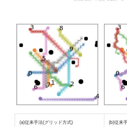
(a)従来手法(グリッド方式)
(b)従