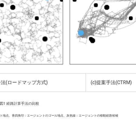
来手法(ロードマップ方式)
(c)提案手法(CTRM)
図1 経路計算手法の比較
ト地点、青四角印：エージェントのゴール地点、灰色線：エージェントの移動経路候補