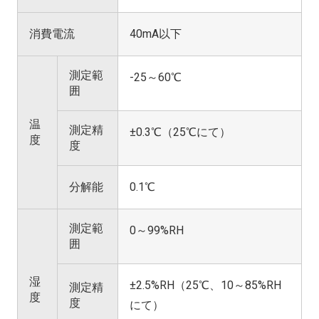
消費電流
40mA以下
測定範
-25～60℃
囲
温
測定精
±0.3℃（25℃にて）
度
度
分解能
0.1℃
測定範
0～99%RH
囲
湿
±2.5%RH（25℃、10～85%RH
測定精
度
度
にて）