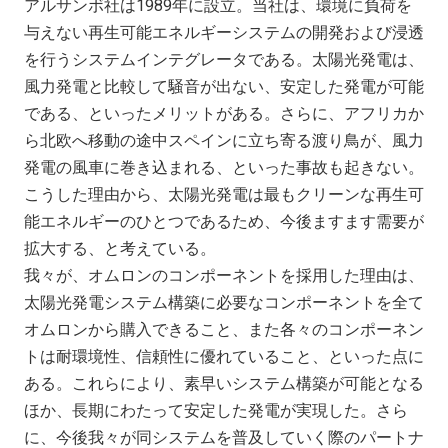
アルサンボ社は1989年に設立。当社は、環境に負荷を
与えない再生可能エネルギーシステムの開発および浸透
を行うシステムインテグレータである。太陽光発電は、
風力発電と比較して騒音が出ない、安定した発電が可能
である、といったメリットがある。さらに、アフリカか
ら北欧へ移動の途中スペインに立ち寄る渡り鳥が、風力
発電の風車に巻き込まれる、といった事故も起きない。
こうした理由から、太陽光発電は最もクリーンな再生可
能エネルギーのひとつであるため、今後ますます需要が
拡大する、と考えている。
我々が、オムロンのコンポーネントを採用した理由は、
太陽光発電システム構築に必要なコンポーネントを全て
オムロンから購入できること、また各々のコンポーネン
トは耐環境性、信頼性に優れていること、といった点に
ある。これらにより、素早いシステム構築が可能となる
ほか、長期にわたって安定した発電が実現した。さら
に、今後我々が同システムを普及していく際のパートナ