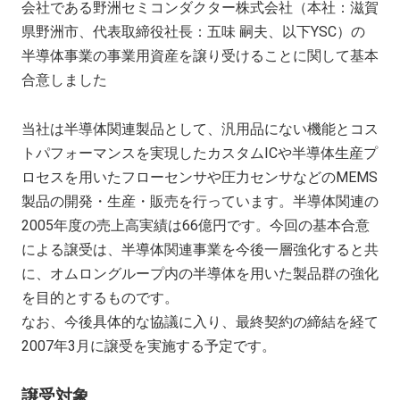
会社である野洲セミコンダクター株式会社（本社：滋賀
県野洲市、代表取締役社長：五味 嗣夫、以下YSC）の
半導体事業の事業用資産を譲り受けることに関して基本
合意しました
当社は半導体関連製品として、汎用品にない機能とコス
トパフォーマンスを実現したカスタムICや半導体生産プ
ロセスを用いたフローセンサや圧力センサなどのMEMS
製品の開発・生産・販売を行っています。半導体関連の
2005年度の売上高実績は66億円です。今回の基本合意
による譲受は、半導体関連事業を今後一層強化すると共
に、オムロングループ内の半導体を用いた製品群の強化
を目的とするものです。
なお、今後具体的な協議に入り、最終契約の締結を経て
2007年3月に譲受を実施する予定です。
譲受対象