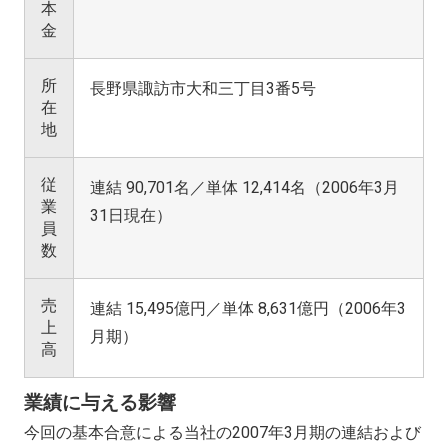
本
金
所
長野県諏訪市大和三丁目3番5号
在
地
従
連結 90,701名／単体 12,414名（2006年3月
業
31日現在）
員
数
売
連結 15,495億円／単体 8,631億円（2006年3
上
月期）
高
業績に与える影響
今回の基本合意による当社の2007年3月期の連結および