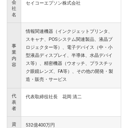
会
セイコーエプソン株式会社
社
名
情報関連機器（インクジェットプリンタ、
スキャナ、POSシステム関連製品、液晶プ
事
ロジェクター等）、電子デバイス（中・小
業
型液晶ディスプレイ、半導体、水晶デバイ
内
ス等）、精密機器（ウオッチ、プラスチッ
容
ク眼鏡レンズ、FA等）、その他の開発・製
造・販売・サービス
代
代表取締役社長 花岡 清二
表
者
資
532億400万円