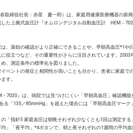
代表取締役社長：赤星 慶一郎）は、家庭用健康医療機器の新
た上腕式血圧計『オムロンデジタル自動血圧計 HEM－702
は、薬効の確認がより正確にできることや、早朝高血圧*1や
見に役立つなど、その重要性がさらに注目されています。2003
とめ、測定条件の標準化を図りました。
管イベントの発症と相関性が高いことも分かり、患者に家庭で
います。
M－7020』は、病院では見つけにくい「早朝高血圧」確認機能
ある「135／85mmHg」を超えた場合には「早朝高血圧マーク
の「指針5 家庭血圧は朝晩それぞれ少なくとも1回は測定する
均」「夜平均」*4ボタンで、朝と夜それぞれの1週間の平均血