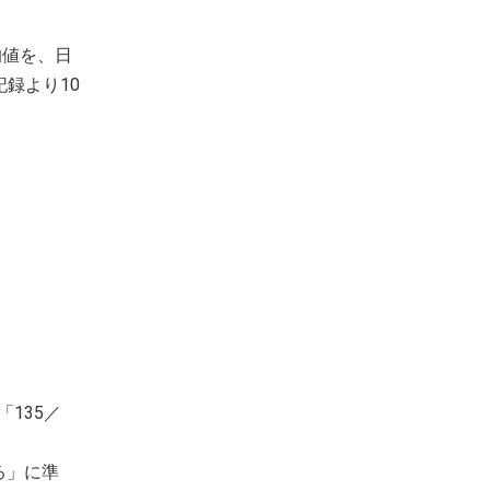
均値を、日
録より10
135／
る」に準