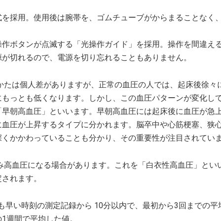
式を採用。使用後は腕帯を、ゴムチューブがからまることなく
操作ボタンが点滅する「光操作ガイド」を採用。操作を間違え
源が切れるので、電源を切り忘れることもありません。
しかたは個人差がありますが、正常の血圧の人では、起床後徐々
にもっとも低くなります。しかし、この血圧パターンが変化し
「早朝高血圧」といいます。早朝高血圧には起床後に血圧が急
に血圧が上昇するタイプに分かれます。脳卒中や心筋梗塞、狭
深くかかわっていることも分かり、その重要性が注目されてい
のみ高血圧になる場合があります。これを「白衣性高血圧」とい
定されます。
間で最も早い時刻の測定記録から 10分以内で、最初から3回までの平
1週間で平均した値。