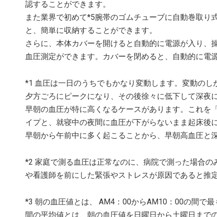
認することができます。
また業界で初めて*5腕帯のゴムチューブに自動巻取り
と、簡単に収納することができます。
さらに、本体カバーを開けると自動的に電源が入り、
血圧測定ができます。カバーを閉めると、自動的に電
*1 血圧は一日のうちでもかなり変動します。変動の
夕方ごろにピークになり、その後徐々に低下して深夜
早朝の血圧が特に高くなるケースがあります。これを
イプと、就寝中の夜間に血圧が下がらないまま起床後
早朝から午前中に多く起こることから、早朝高血圧と
*2 家庭で測る血圧は正常なのに、病院で測った場合
や看護師を前にした緊張やストレスが原因であると推
*3 朝の血圧値とは、 AM4：00からAM10：00の
間の平均値とは、朝の血圧値を日曜日から土曜日までの