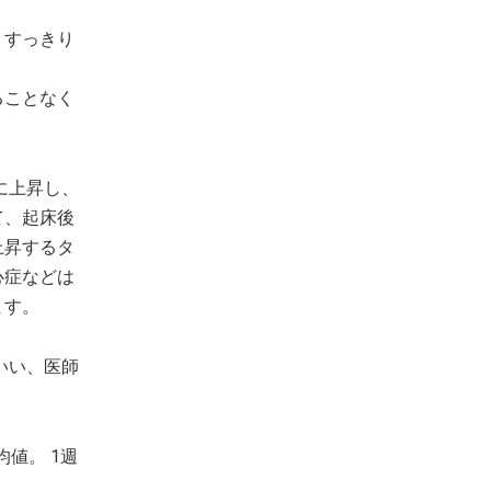
、すっきり
ることなく
に上昇し、
て、起床後
上昇するタ
心症などは
ます。
いい、医師
均値。 1週