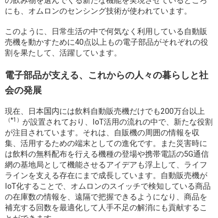
の飲み物を選んでくる新たな機能を実現させているところ
にも、オムロンのセンシング技術が使われています。
このように、日常生活の中で何気なく利用している自動販
売機を動かすために40点以上もの電子部品がそれぞれの役
割を果たして、活躍しています。
電子部品が支える、これからの人々の暮らしと社
会の発展
現在、日本
国内
には
飲料自動販売機だけでも
200
万台以上
（*1）
が設置されており、
IoT
活用の流れの中で、新たな役割
が注目されています。それは、自販機の周囲の情報を収
集、活用するための端末としての進化です。また災害時に
は飲料の無料配布を行える機種の登場や携帯電話の
5G
通信
網の基地局として機能させるアイデアも浮上して、ライフ
ラインを支える存在にまで成長しています。自動販売機が
IoT
化することで、オムロンのスイッチで検知している商品
の在庫数の情報を、遠隔で把握できるようになり、商品を
補充する回数を最適化して人手不足の解消にも貢献するこ