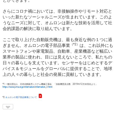
とができます。
さらにコロナ禍においては、非接触操作やリモート対応と
いった新たなソーシャルニーズが生まれています。このよ
うなニーズに対して、オムロンは新たな技術を活用して社
会的課題の解決に取り組んでいます。
ここで取り上げた自動販売機は、最も身近な例の１つに過
（*2）
ぎません。オムロンの電子部品事業
は、これ以外にも
スマートフォンや家電製品、自動車、産業機器など幅広い
業界の製品に使われ、目には見えないところで、私たちの
日々の暮らしを支えています。センサーをはじめとするデ
バイス＆モジュールをグローバルに提供することで、地球
上の人々の暮らしと社会の発展に貢献していきます。
*1 一般社団法人 日本自動販売システム機械工場会 「
自販機普及台数
2019
年
12
月末現在より」
https://www.jvma.or.jp/information/information_3.html
*2
オムロンの電子部品事業について
♥