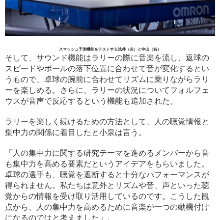
スマッシュ予測機能をテストする浅井（左）と中山（右）
そして、サウンド機能はラリーの際に音楽を流し、返球の
スピードやボールの落下位置に合わせて音が変化するとい
うもので、卓球の腕前に合わせてリズムに乗りながらラリ
ーを楽しめる。さらに、ラリーの状況についてフォルフェ
ウスが音声で反応するという機能も追加された。
ラリーを楽しく続けるための方法として、人の聴覚情報と
集中力の関係に着目したと小泉は言う。
「人の集中力に関する研究テーマを進めるメンバーから音
も集中力を高める要素だというアイデアをもらいました。
卓球の選手も、聴覚を遮断すると十分なパフォーマンスが
得られません。私たちは意外とリズムや音、声といった聴
覚からの情報を受け取り活用しているのです。こうした観
点から、人の集中力を高めるために音楽が一つの動機付け
になるのではと考えました」。