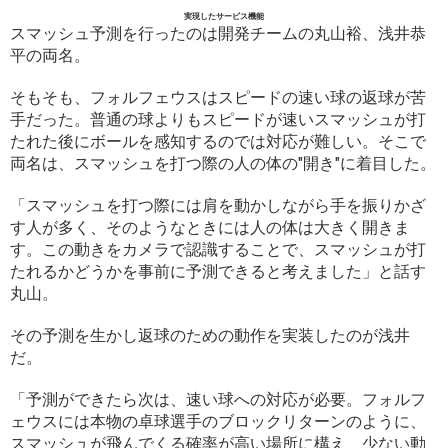
実現したサービス機能
スマッシュ予測を行ったのは開発チームの丸山裕、浅井恭
平の両名。
そもそも、フォルフェウスはスピードの速い球の返球が苦
手だった。普通の球よりもスピードが速いスマッシュが打
たれた後にボールを感知するのでは対応が難しい。そこで
両名は、スマッシュを打つ際の人の体の"開き"に着目した。
「スマッシュを打つ際には肩を動かしながら手を振りかざ
す人が多く、そのようなときには人の体は大きく開きま
す。この動きをカメラで認識することで、スマッシュが打
たれるかどうかを事前に予測できると考えました」と話す
丸山。
その予測を生かし返球のための動作を実装したのが浅井
だ。
「予測ができたら次は、速い球への対応が必要。フォルフ
ェウスには本物の卓球選手のブロックリターンのように、
スマッシュが飛んでくる確率が高い場所に構え、少ない動