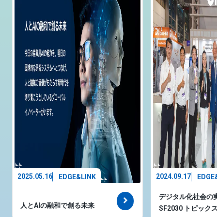
2025.05.16
2024.09.17
EDGE&LINK
EDGE
デジタル化社会の
人とAIの融和で創る未来
SF2030 トピック