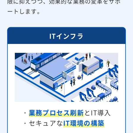
限に抑えつつ、
効果的な業務の変革をサポ
ートします。
ITインフラ
・
業務プロセス刷新
とIT導入
・セキュアな
IT環境の構築