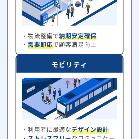
・物流整備で
納期安定確保
・
需要即応
で顧客満足向上
モビリティ
・利用者に最適な
デザイン設計
・
ストレスフリー
なコミュニケー