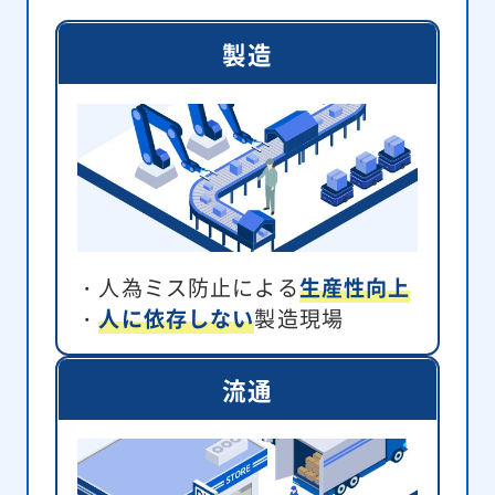
製造
・人為ミス防止による
生産性向上
・
人に依存しない
製造現場
流通