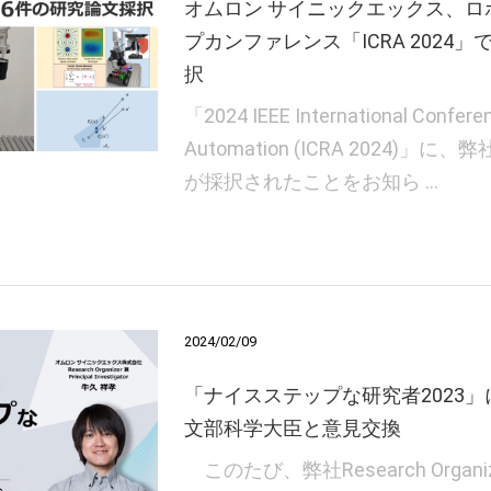
オムロン サイニックエックス、ロ
プカンファレンス「ICRA 2024
択
「2024 IEEE International Confere
Automation (ICRA 2024)
が採択されたことをお知ら …
2024/02/09
「ナイスステップな研究者2023
文部科学大臣と意見交換
このたび、弊社Research Organizer 