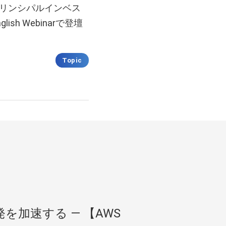
プリンシパルインベス
ish Webinarで登壇
Topic
を加速する ― 【AWS