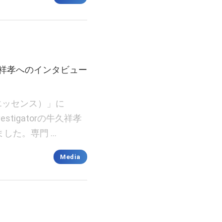
牛久祥孝へのインタビュー
e（エッセンス）」に
 Investigatorの牛久祥孝
した。専門 …
Media