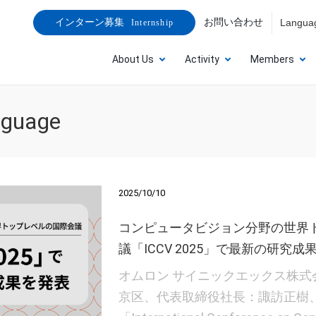
お問い合わせ
Langua
インターン募集
Internship
About Us
Activity
Members
nguage
2025/10/10
コンピュータビジョン分野の世界
議「ICCV 2025」で最新の研究成
オムロン サイニックエックス株式
京区、代表取締役社長：諏訪正樹、