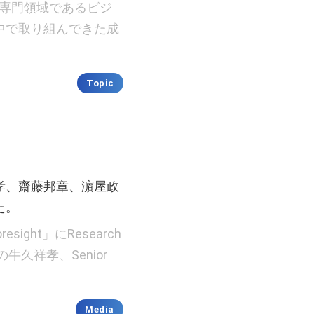
自身の専門領域であるビジ
中で取り組んできた成
Topic
、牛久祥孝、齋藤邦章、濵屋政
た。
resight」にResearch
gatorの牛久祥孝、Senior
Media