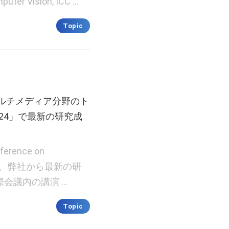
puter Vision, ICC …
Topic
ルチメディア分野のト
024」で最新の研究成
ference on
4)」にて、弊社から最新の研
会議内の講演 …
Topic