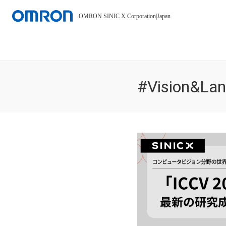
OMRON SINIC X Corporation
|
Japan
#Vision&La