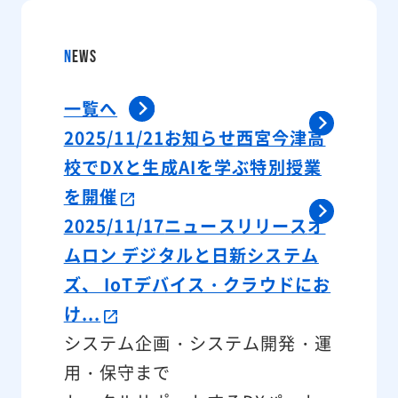
N
EWS
一覧へ
2025/11/21
お知らせ
西宮今津高
校でDXと生成AIを学ぶ特別授業
を開催
2025/11/17
ニュースリリース
オ
ムロン デジタルと日新システム
ズ、 IoTデバイス・クラウドにお
け...
システム企画・システム開発・運
用・保守まで