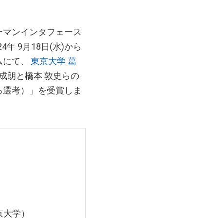
ーマンインタフェース
 9月18日(水)から
ムにて、
東京大学 葛
の吉田 成朗と橋本 敦史らの
る選考）」を受賞しま
京大学）