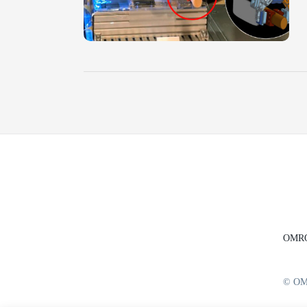
OMRON
© OM