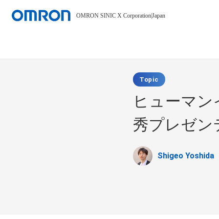
OMRON SINIC X Corporation
|
Japan
Topic
ヒューマン
秀プレゼン
Shigeo Yoshida