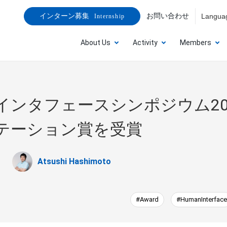
お問い合わせ
Langua
インターン募集
Internship
About Us
Activity
Members
インタフェースシンポジウム20
テーション賞を受賞
Atsushi Hashimoto
#Award
#HumanInterface