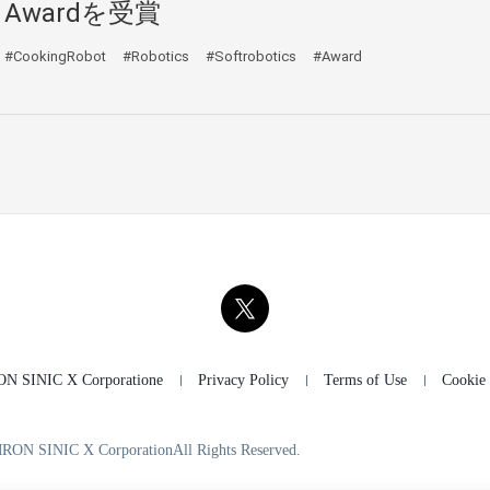
Awardを受賞
#CookingRobot
#Robotics
#Softrobotics
#Award
 SINIC X Corporatione
Privacy Policy
Terms of Use
Cookie 
RON SINIC X Corporation
All Rights Reserved.