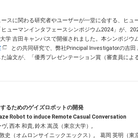
ェースに関わる研究者やユーザーが一堂に会する、ヒュ
ューマンインタフェースシンポジウム2024」が、2024年
京都大学 吉田キャンパスで開催されました。本シンポジウ
室
との共同研究で、弊社Principal Investigator
した論文が、「優秀プレゼンテーション賞（審査員によ
発するためのゲイズロボットの開発
aze Robot to induce Remote Casual Conversation
ヴ, 西本 和貴, 鈴木 嵩茂（東京大学）,
橋本 敦史（オムロンサイニックエックス）, 葛岡 英明（東