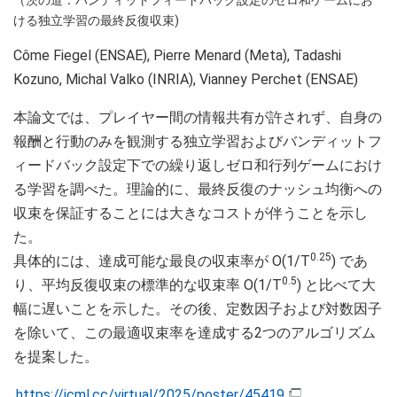
（茨の道：バンディットフィードバック設定のゼロ和ゲームにお
ける独立学習の最終反復収束)
Côme Fiegel (ENSAE), Pierre Menard (Meta), Tadashi
Kozuno, Michal Valko (INRIA), Vianney Perchet (ENSAE)
本論文では、プレイヤー間の情報共有が許されず、自身の
報酬と行動のみを観測する独立学習およびバンディットフ
ィードバック設定下での繰り返しゼロ和行列ゲームにおけ
る学習を調べた。理論的に、最終反復のナッシュ均衡への
収束を保証することには大きなコストが伴うことを示し
た。
0.25
具体的には、達成可能な最良の収束率が O(1/T
) であ
0.5
り、平均反復収束の標準的な収束率 O(1/T
) と比べて大
幅に遅いことを示した。その後、定数因子および対数因子
を除いて、この最適収束率を達成する2つのアルゴリズム
を提案した。
https://icml.cc/virtual/2025/poster/45419